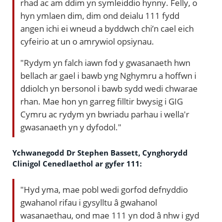
rhad ac am ddim yn symleiddio hynny. Felly, o
hyn ymlaen dim, dim ond deialu 111 fydd
angen ichi ei wneud a byddwch chi’n cael eich
cyfeirio at un o amrywiol opsiynau.
"Rydym yn falch iawn fod y gwasanaeth hwn
bellach ar gael i bawb yng Nghymru a hoffwn i
ddiolch yn bersonol i bawb sydd wedi chwarae
rhan. Mae hon yn garreg filltir bwysig i GIG
Cymru ac rydym yn bwriadu parhau i wella'r
gwasanaeth yn y dyfodol."
Ychwanegodd Dr Stephen Bassett, Cynghorydd
Clinigol Cenedlaethol ar gyfer 111:
"Hyd yma, mae pobl wedi gorfod defnyddio
gwahanol rifau i gysylltu â gwahanol
wasanaethau, ond mae 111 yn dod â nhw i gyd