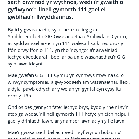
saith diwrnod yr wythnos, wedi i’r gwaith o
gyflwyno’r llinell gymorth 111 gael ei
gwblhau’n llwyddiannus.
Bydd y gwasanaeth, sy'n cael ei redeg gan
Ymddiriedolaeth GIG Gwasanaethau Ambiwlans Cymru,
ac sydd ar gael ar-lein yn 111.wales.nhs.uk neu dros y
ffôn drwy ffonio 111, yn rhoi'r cyngor a'r arweiniad
iechyd diweddaraf i bobl ar ba un o wasanaethau’r GIG
sy'n iawn iddynt.
Mae gwefan GIG 111 Cymru yn cynnwys mwy na 65 o
wirwyr symptomau a gwybodaeth am wasanaethau lleol,
a dylai pawb edrych ar y wefan yn gyntaf cyn cysylltu
dros y ffôn.
Ond os oes gennych fater iechyd brys, bydd y rheini sy'n
ateb galwadau’r llinell gymorth 111 hefyd yn eich helpu i
gael y driniaeth iawn, ar yr amser iawn ac yn y lle iawn.
Mae'r gwasanaeth bellach wedi'i gyflwyno i bob un o’r