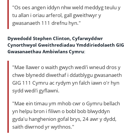
"Os oes angen iddyn nhw weld meddyg teulu y
tu allan i oriau arferol, gall gweithwyr y
gwasanaeth 111 drefnu hyn."
Dywedodd Stephen Clinton, Cyfarwyddwr
Cynorthwyol Gweithrediadau Ymddiriedolaeth GIG
Gwasanaethau Ambiwlans Cymru
:
"Mae llawer o waith gwych wedi’i wneud dros y
chwe blynedd diwethaf i ddatblygu gwasanaeth
GIG 111 Cymru ac rydym yn falch iawn o'r hyn
sydd wedi’i gyflawni.
"Mae ein timau ym mhob cwr o Gymru bellach
yn helpu bron i filiwn o bobl bob blwyddyn
gyda'u hanghenion gofal brys, 24 awr y dydd,
saith diwrnod yr wythnos."