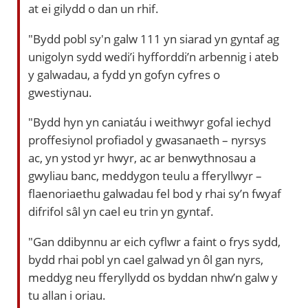
at ei gilydd o dan un rhif.
"Bydd pobl sy'n galw 111 yn siarad yn gyntaf ag
unigolyn sydd wedi’i hyfforddi’n arbennig i ateb
y galwadau, a fydd yn gofyn cyfres o
gwestiynau.
"Bydd hyn yn caniatáu i weithwyr gofal iechyd
proffesiynol profiadol y gwasanaeth – nyrsys
ac, yn ystod yr hwyr, ac ar benwythnosau a
gwyliau banc, meddygon teulu a fferyllwyr –
flaenoriaethu galwadau fel bod y rhai sy’n fwyaf
difrifol sâl yn cael eu trin yn gyntaf.
"Gan ddibynnu ar eich cyflwr a faint o frys sydd,
bydd rhai pobl yn cael galwad yn ôl gan nyrs,
meddyg neu fferyllydd os byddan nhw’n galw y
tu allan i oriau.