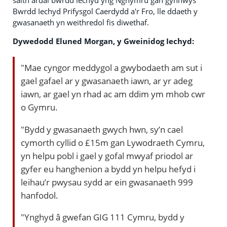
saith ardal bwrdd iechyd yng Nghymru gan gynnwys
Bwrdd Iechyd Prifysgol Caerdydd a'r Fro, lle ddaeth y
gwasanaeth yn weithredol fis diwethaf.
Dywedodd Eluned Morgan, y Gweinidog Iechyd:
"Mae cyngor meddygol a gwybodaeth am sut i
gael gafael ar y gwasanaeth iawn, ar yr adeg
iawn, ar gael yn rhad ac am ddim ym mhob cwr
o Gymru.
"Bydd y gwasanaeth gwych hwn, sy’n cael
cymorth cyllid o £15m gan Lywodraeth Cymru,
yn helpu pobl i gael y gofal mwyaf priodol ar
gyfer eu hanghenion a bydd yn helpu hefyd i
leihau’r pwysau sydd ar ein gwasanaeth 999
hanfodol.
"Ynghyd â gwefan GIG 111 Cymru, bydd y