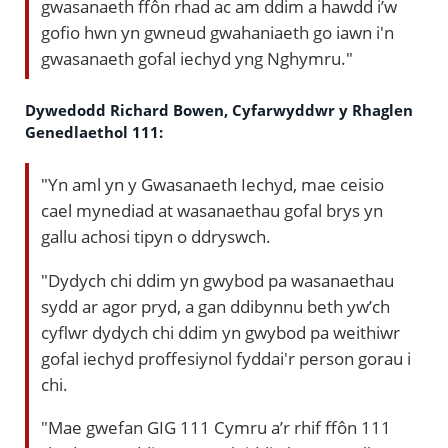
gwasanaeth ffôn rhad ac am ddim a hawdd i’w
gofio hwn yn gwneud gwahaniaeth go iawn i'n
gwasanaeth gofal iechyd yng Nghymru."
Dywedodd Richard Bowen, Cyfarwyddwr y Rhaglen
Genedlaethol 111:
"Yn aml yn y Gwasanaeth Iechyd, mae ceisio
cael mynediad at wasanaethau gofal brys yn
gallu achosi tipyn o ddryswch.
"Dydych chi ddim yn gwybod pa wasanaethau
sydd ar agor pryd, a gan ddibynnu beth yw’ch
cyflwr dydych chi ddim yn gwybod pa weithiwr
gofal iechyd proffesiynol fyddai'r person gorau i
chi.
"Mae gwefan GIG 111 Cymru a’r rhif ffôn 111