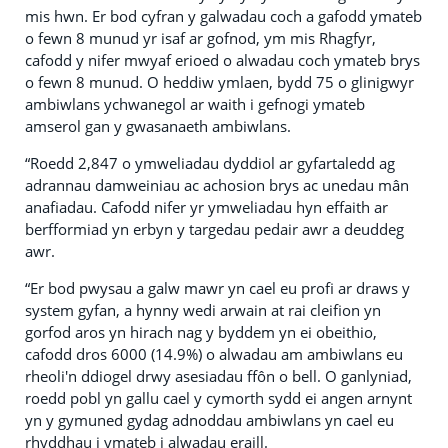
mis hwn. Er bod cyfran y galwadau coch a gafodd ymateb
o fewn 8 munud yr isaf ar gofnod, ym mis Rhagfyr,
cafodd y nifer mwyaf erioed o alwadau coch ymateb brys
o fewn 8 munud. O heddiw ymlaen, bydd 75 o glinigwyr
ambiwlans ychwanegol ar waith i gefnogi ymateb
amserol gan y gwasanaeth ambiwlans.
“Roedd 2,847 o ymweliadau dyddiol ar gyfartaledd ag
adrannau damweiniau ac achosion brys ac unedau mân
anafiadau. Cafodd nifer yr ymweliadau hyn effaith ar
berfformiad yn erbyn y targedau pedair awr a deuddeg
awr.
“Er bod pwysau a galw mawr yn cael eu profi ar draws y
system gyfan, a hynny wedi arwain at rai cleifion yn
gorfod aros yn hirach nag y byddem yn ei obeithio,
cafodd dros 6000 (14.9%) o alwadau am ambiwlans eu
rheoli'n ddiogel drwy asesiadau ffôn o bell. O ganlyniad,
roedd pobl yn gallu cael y cymorth sydd ei angen arnynt
yn y gymuned gydag adnoddau ambiwlans yn cael eu
rhyddhau i ymateb i alwadau eraill.