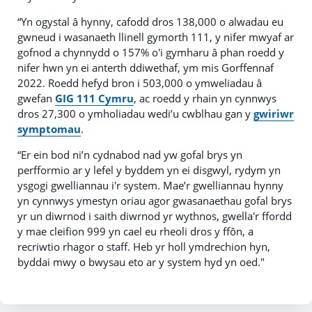
“Yn ogystal â hynny, cafodd dros 138,000 o alwadau eu
gwneud i wasanaeth llinell gymorth 111, y nifer mwyaf ar
gofnod a chynnydd o 157% o'i gymharu â phan roedd y
nifer hwn yn ei anterth ddiwethaf, ym mis Gorffennaf
2022. Roedd hefyd bron i 503,000 o ymweliadau â
gwefan
GIG 111 Cymru
, ac roedd y rhain yn cynnwys
dros 27,300 o ymholiadau wedi’u cwblhau gan y
gwiriwr
symptomau
.
“Er ein bod ni’n cydnabod nad yw gofal brys yn
perfformio ar y lefel y byddem yn ei disgwyl, rydym yn
ysgogi gwelliannau i'r system. Mae’r gwelliannau hynny
yn cynnwys ymestyn oriau agor gwasanaethau gofal brys
yr un diwrnod i saith diwrnod yr wythnos, gwella'r ffordd
y mae cleifion 999 yn cael eu rheoli dros y ffôn, a
recriwtio rhagor o staff. Heb yr holl ymdrechion hyn,
byddai mwy o bwysau eto ar y system hyd yn oed."