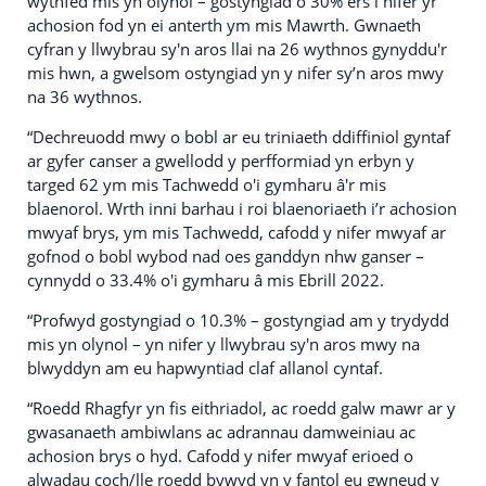
wythfed mis yn olynol – gostyngiad o 30% ers i nifer yr
achosion fod yn ei anterth ym mis Mawrth. Gwnaeth
cyfran y llwybrau sy'n aros llai na 26 wythnos gynyddu'r
mis hwn, a gwelsom ostyngiad yn y nifer sy’n aros mwy
na 36 wythnos.
“Dechreuodd mwy o bobl ar eu triniaeth ddiffiniol gyntaf
ar gyfer canser a gwellodd y perfformiad yn erbyn y
targed 62 ym mis Tachwedd o'i gymharu â'r mis
blaenorol. Wrth inni barhau i roi blaenoriaeth i’r achosion
mwyaf brys, ym mis Tachwedd, cafodd y nifer mwyaf ar
gofnod o bobl wybod nad oes ganddyn nhw ganser –
cynnydd o 33.4% o'i gymharu â mis Ebrill 2022.
“Profwyd gostyngiad o 10.3% – gostyngiad am y trydydd
mis yn olynol – yn nifer y llwybrau sy'n aros mwy na
blwyddyn am eu hapwyntiad claf allanol cyntaf.
“Roedd Rhagfyr yn fis eithriadol, ac roedd galw mawr ar y
gwasanaeth ambiwlans ac adrannau damweiniau ac
achosion brys o hyd. Cafodd y nifer mwyaf erioed o
alwadau coch/lle roedd bywyd yn y fantol eu gwneud y