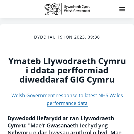
DYDD IAU 19 ION 2023, 09:30
Ymateb Llywodraeth Cymru
i ddata perfformiad
diweddaraf GIG Cymru
Welsh Government response to latest NHS Wales
performance data
Dywedodd llefarydd ar ran Llywodraeth
Cymru:
"Mae'r Gwasanaeth Iechyd yng
Nghymru o dan bwysau aruthrol o hyd. Mae