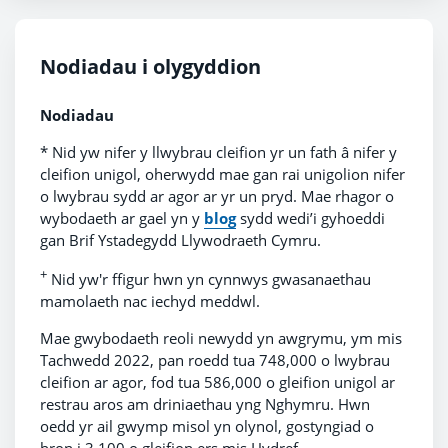
Nodiadau i olygyddion
Nodiadau
* Nid yw nifer y llwybrau cleifion yr un fath â nifer y
cleifion unigol, oherwydd mae gan rai unigolion nifer
o lwybrau sydd ar agor ar yr un pryd. Mae rhagor o
wybodaeth ar gael yn y
blog
sydd wedi’i gyhoeddi
gan Brif Ystadegydd Llywodraeth Cymru.
+
Nid yw'r ffigur hwn yn cynnwys gwasanaethau
mamolaeth nac iechyd meddwl.
Mae gwybodaeth reoli newydd yn awgrymu, ym mis
Tachwedd 2022, pan roedd tua 748,000 o lwybrau
cleifion ar agor, fod tua 586,000 o gleifion unigol ar
restrau aros am driniaethau yng Nghymru. Hwn
oedd yr ail gwymp misol yn olynol, gostyngiad o