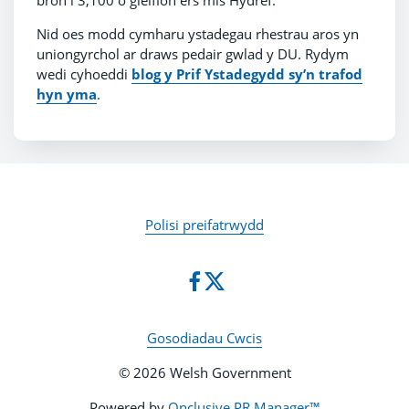
bron i 3,100 o gleifion ers mis Hydref.
Nid oes modd cymharu ystadegau rhestrau aros yn
uniongyrchol ar draws pedair gwlad y DU. Rydym
wedi cyhoeddi
blog y Prif Ystadegydd sy’n trafod
hyn yma
.
Polisi preifatrwydd
Gosodiadau Cwcis
© 2026 Welsh Government
Powered by
Onclusive PR Manager™