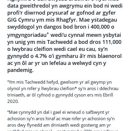
data gweithredol yn awgrymu ein bod ni wedi
profi’r diwrnod prysuraf ar gofnod ar gyfer
GIG Cymru ym mis Rhagfyr. Mae ystadegau
swyddogol yn dangos bod bron i 400,000 o
+
ymgyngoriadau
wedi’u cynnal mewn ysbytai
yn unig ym mis Tachwedd a bod dros 111,000
o lwybrau cleifion wedi cael eu cau, sy’n
gynnydd o 4.7% o’i gymharu â’r mis blaenorol
ac yn ôl ar yr un lefelau a welwyd cyn y
pandemig.
“Ym mis Tachwedd hefyd, gwelsom yr ail gwymp yn
olynol yn nifer y llwybrau cleifion* sy'n aros i ddechrau
triniaeth, ar ôl cyfnod o gynnydd cyson ers mis Ebrill
2020.
“Mae cynnydd yn dal i gael ei wneud o safbwynt yr
achosion sy’n aros hiraf ac mae nifer yr achosion sy’n
aros dwy flynedd am driniaeth wedi gostwng am yr