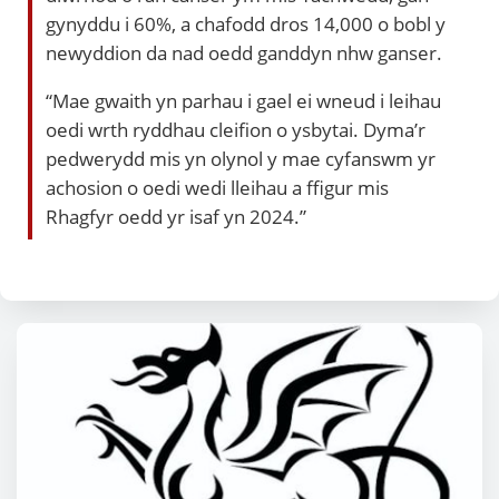
gynyddu i 60%, a chafodd dros 14,000 o bobl y
newyddion da nad oedd ganddyn nhw ganser.
“Mae gwaith yn parhau i gael ei wneud i leihau
oedi wrth ryddhau cleifion o ysbytai. Dyma’r
pedwerydd mis yn olynol y mae cyfanswm yr
achosion o oedi wedi lleihau a ffigur mis
Rhagfyr oedd yr isaf yn 2024.”