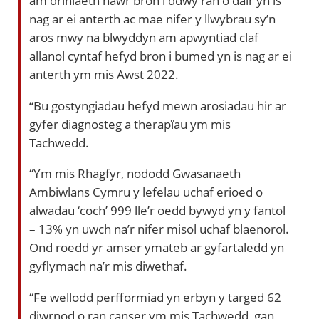
am driniaeth nawr bron i ddwy ran o dair yn is
nag ar ei anterth ac mae nifer y llwybrau sy’n
aros mwy na blwyddyn am apwyntiad claf
allanol cyntaf hefyd bron i bumed yn is nag ar ei
anterth ym mis Awst 2022.
“Bu gostyngiadau hefyd mewn arosiadau hir ar
gyfer diagnosteg a therapïau ym mis
Tachwedd.
“Ym mis Rhagfyr, nododd Gwasanaeth
Ambiwlans Cymru y lefelau uchaf erioed o
alwadau ‘coch’ 999 lle’r oedd bywyd yn y fantol
– 13% yn uwch na’r nifer misol uchaf blaenorol.
Ond roedd yr amser ymateb ar gyfartaledd yn
gyflymach na’r mis diwethaf.
“Fe wellodd perfformiad yn erbyn y targed 62
diwrnod o ran canser ym mis Tachwedd, gan