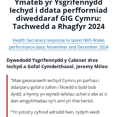
Ymateb yr Ysgrifennydd
Iechyd i ddata perfformiad
diweddaraf GIG Cymru:
Tachwedd a Rhagfyr 2024
Health Secretary response to latest NHS Wales
performance data: November and December 2024
Dywedodd Ysgrifennydd y Cabinet dros
Iechyd a Gofal Cymdeithasol, Jeremy Miles:
“Mae gwasanaeth iechyd Cymru yn parhau i
ddarparu gofal o safon i filoedd o bobl bob
dydd, a hynny yn wyneb lefelau uchel o alw ac o
dan amgylchiadau sy’n aml yn rhai heriol.
“Yn ystod y cyfnod adrodd hwn, rydym wedi