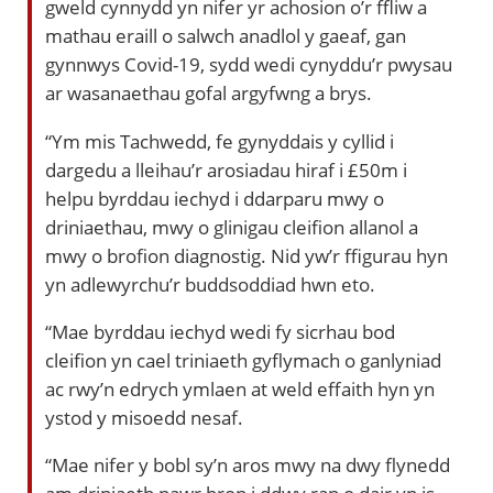
gweld cynnydd yn nifer yr achosion o’r ffliw a
mathau eraill o salwch anadlol y gaeaf, gan
gynnwys Covid-19, sydd wedi cynyddu’r pwysau
ar wasanaethau gofal argyfwng a brys.
“Ym mis Tachwedd, fe gynyddais y cyllid i
dargedu a lleihau’r arosiadau hiraf i £50m i
helpu byrddau iechyd i ddarparu mwy o
driniaethau, mwy o glinigau cleifion allanol a
mwy o brofion diagnostig. Nid yw’r ffigurau hyn
yn adlewyrchu’r buddsoddiad hwn eto.
“Mae byrddau iechyd wedi fy sicrhau bod
cleifion yn cael triniaeth gyflymach o ganlyniad
ac rwy’n edrych ymlaen at weld effaith hyn yn
ystod y misoedd nesaf.
“Mae nifer y bobl sy’n aros mwy na dwy flynedd