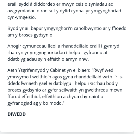
eraill sydd â diddordeb er mwyn ceisio syniadau ac
awgrymiadau o ran sut y dylid cynnal yr ymgynghoriad
cyn-ymgeisio.
Bydd yr ail bapur ymgynghori'n canolbwyntio ar y ffioedd
am y broses gydsynio
Anogir cymunedau lleol a rhanddeiliaid eraill i gymryd
rhan yn yr ymgynghoriadau i helpu i gyfrannu at
ddatblygiadau sy'n effeithio arnyn nhw.
Aeth Ysgrifennydd y Cabinet yn ei blaen: "Rwyf wedi
ymrwymo i weithio'n agos gyda rhanddeiliaid wrth i'r is-
ddeddfwriaeth gael ei datblygu i helpu i sicrhau bod y
broses gydsynio ar gyfer seilwaith yn gweithredu mewn
ffordd effeithiol, effeithlon a chyda chymaint o
gyfranogiad ag y bo modd."
DIWEDD