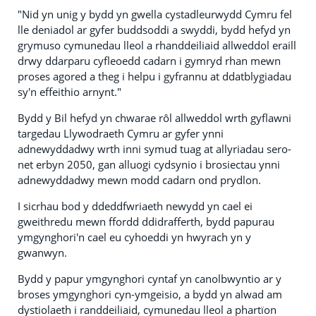
"Nid yn unig y bydd yn gwella cystadleurwydd Cymru fel
lle deniadol ar gyfer buddsoddi a swyddi, bydd hefyd yn
grymuso cymunedau lleol a rhanddeiliaid allweddol eraill
drwy ddarparu cyfleoedd cadarn i gymryd rhan mewn
proses agored a theg i helpu i gyfrannu at ddatblygiadau
sy'n effeithio arnynt."
Bydd y Bil hefyd yn chwarae rôl allweddol wrth gyflawni
targedau Llywodraeth Cymru ar gyfer ynni
adnewyddadwy wrth inni symud tuag at allyriadau sero-
net erbyn 2050, gan alluogi cydsynio i brosiectau ynni
adnewyddadwy mewn modd cadarn ond prydlon.
I sicrhau bod y ddeddfwriaeth newydd yn cael ei
gweithredu mewn ffordd ddidrafferth, bydd papurau
ymgynghori'n cael eu cyhoeddi yn hwyrach yn y
gwanwyn.
Bydd y papur ymgynghori cyntaf yn canolbwyntio ar y
broses ymgynghori cyn-ymgeisio, a bydd yn alwad am
dystiolaeth i randdeiliaid, cymunedau lleol a phartïon