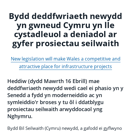
Bydd deddfwriaeth newydd
yn gwneud Cymru yn lle
cystadleuol a deniadol ar
gyfer prosiectau seilwaith
New legislation will make Wales a competitive and
attractive place for infrastructure projects
Heddiw (dydd Mawrth 16 Ebrill) mae
deddfwriaeth newydd wedi cael ei phasio yn y
Senedd a fydd yn moderneiddio ac yn
symleiddio'r broses y tu ôl i ddatblygu
prosiectau seilwaith arwyddocaol yng
Nghymru.
Bydd Bil Seilwaith (Cymru) newydd, a gafodd ei gyflwyno