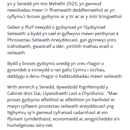
yn y Senedd ym mis Mehefin 2023, yn gwneud
newidiadau mawr i'r fframwaith deddfwriaethol ac yn
cyflymu'r broses gydsynio ar y tir ac ar y môr tiriogaethol.
Gelwir y ffurf newydd o gydsyniad yn 'Gydsyniad
Seilwaith' a bydd yn cael ei gyflwyno mewn perthynas â
Phrosiectau Seilwaith Arwyddocaol, gan gynnwys ynni,
trafnidiaeth, gwastraff a dŵr, ymhlith mathau eraill o
seilwaith
Bydd y broses gydsynio unedig yn creu rhagor o
gysondeb a sicrwydd o ran gallu Cymru i sicrhau,
datblygu a denu rhagor o fuddsoddiadau mewn seilwaith.
Wrth annerch y Senedd, dywedodd Ysgrifennydd y
Cabinet dros Dai, Llywodraeth Leol a Chynllunio: "Mae
proses gydsynio effeithiol ac effeithlon yn hanfodol er
mwyn cyflawni prosiectau seilwaith arwyddocaol yng
Nghymru sy'n gwneud cyfraniad cadarnhaol at ein
ffyniant cymdeithasol, economaidd ac amgylcheddol a'n
huchelgeisiau sero-net.