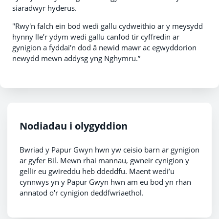
siaradwyr hyderus.
"Rwy'n falch ein bod wedi gallu cydweithio ar y meysydd
hynny lle’r ydym wedi gallu canfod tir cyffredin ar
gynigion a fyddai'n dod â newid mawr ac egwyddorion
newydd mewn addysg yng Nghymru.”
Nodiadau i olygyddion
Bwriad y Papur Gwyn hwn yw ceisio barn ar gynigion
ar gyfer Bil. Mewn rhai mannau, gwneir cynigion y
gellir eu gwireddu heb ddeddfu. Maent wedi’u
cynnwys yn y Papur Gwyn hwn am eu bod yn rhan
annatod o'r cynigion deddfwriaethol.