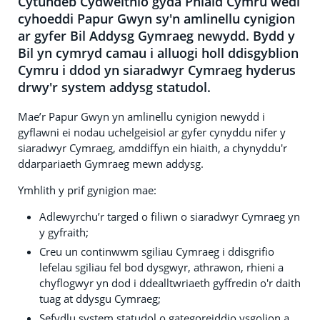
Cytundeb Cydweithio gyda Phlaid Cymru wedi
cyhoeddi Papur Gwyn sy'n amlinellu cynigion
ar gyfer Bil Addysg Gymraeg newydd. Bydd y
Bil yn cymryd camau i alluogi holl ddisgyblion
Cymru i ddod yn siaradwyr Cymraeg hyderus
drwy'r system addysg statudol.
Mae’r Papur Gwyn yn amlinellu cynigion newydd i
gyflawni ei nodau uchelgeisiol ar gyfer cynyddu nifer y
siaradwyr Cymraeg, amddiffyn ein hiaith, a chynyddu'r
ddarpariaeth Gymraeg mewn addysg.
Ymhlith y prif gynigion mae:
Adlewyrchu’r targed o filiwn o siaradwyr Cymraeg yn
y gyfraith;
Creu un continwwm sgiliau Cymraeg i ddisgrifio
lefelau sgiliau fel bod dysgwyr, athrawon, rhieni a
chyflogwyr yn dod i ddealltwriaeth gyffredin o'r daith
tuag at ddysgu Cymraeg;
Sefydlu system statudol o gategoreiddio ysgolion a