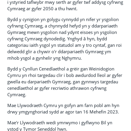
i ystyried taflwybr mwy serth ar gyfer twf addysg cyfrwng
Cymraeg ar gyfer 2050 a thu hwnt.
Bydd y cynigion yn golygu cynnydd yn nifer yr ysgolion
cyfrwng Cymraeg, a chynnydd hefyd yn y ddarpariaeth
Gymraeg mewn ysgolion nad ydynt eisoes yn ysgolion
cyfrwng Cymraeg dynodedig. Ynghyd â hyn, bydd
categorïau iaith ysgol yn statudol am y tro cyntaf, gan roi
delwedd glir a chywir o'r ddarpariaeth Gymraeg ym
mhob ysgol a gynhelir yng Nghymru.
Bydd y Cynllun Cenedlaethol a grëir gan Weinidogion
Cymru yn rhoi targedau clir i bob awdurdod lleol ar gyfer
gwella eu darpariaeth Gymraeg, gan gynnwys targedau
cenedlaethol ar gyfer recriwtio athrawon cyfrwng
Cymraeg.
Mae Llywodraeth Cymru yn gofyn am farn pobl am hyn
drwy ymgynghoriad sydd ar agor tan 16 Mehefin 2023.
Mae'r Llywodraeth wedi ymrwymo i gyflwyno Bil yn
ystod y Tymor Seneddol hwn.