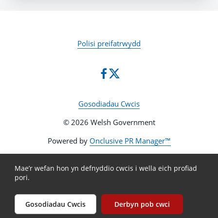
Polisi preifatrwydd
Gosodiadau Cwcis
© 2026 Welsh Government
Powered by
Onclusive PR Manager™
Mae’r wefan hon yn defnyddio cwcis i wella eich profiad
pori.
Gosodiadau Cwcis
Derbyn pob cwci