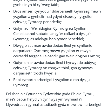
gynhelir yn ôl cyfrwng iaith;
Dros amser, cynyddu’r ddarpariaeth Gymraeg mewn
ysgolion a gynhelir nad ydynt eisoes yn ysgolion
cyfrwng Cymraeg penodedig;
Gofyniad i Weinidogion Cymru greu Cynllun
Cenedlaethol statudol ar gyfer caffael a dysgu'r
Gymraeg, a'i adolygu bob tymor Seneddol;
Diwygio sut mae awdurdodau lleol yn cynllunio
darpariaeth Gymraeg mewn ysgolion er mwyn
cyrraedd targedau a osodir gan Weinidogion Cymru;
Gofynion ar awdurdodau lleol i hyrwyddo addysg
cyfrwng Cymraeg yn rhagweithiol, gan gynnwys
darpariaeth trochi hwyr; a
Rhoi cymorth arbenigol i ysgolion o ran dysgu
Cymraeg.
Fel rhan o’r Cytundeb Cydweithio gyda Phlaid Cymru,
mae’r papur hefyd yn cynnwys ymrwymiad i’r
Llywodraeth gynnal astudiaeth gyda mewnbwn arbenigol