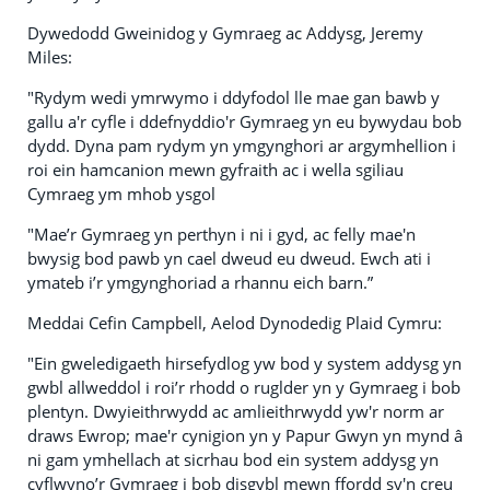
Dywedodd Gweinidog y Gymraeg ac Addysg, Jeremy
Miles:
"Rydym wedi ymrwymo i ddyfodol lle mae gan bawb y
gallu a'r cyfle i ddefnyddio'r Gymraeg yn eu bywydau bob
dydd. Dyna pam rydym yn ymgynghori ar argymhellion i
roi ein hamcanion mewn gyfraith ac i wella sgiliau
Cymraeg ym mhob ysgol
"Mae’r Gymraeg yn perthyn i ni i gyd, ac felly mae'n
bwysig bod pawb yn cael dweud eu dweud. Ewch ati i
ymateb i’r ymgynghoriad a rhannu eich barn.”
Meddai Cefin Campbell, Aelod Dynodedig Plaid Cymru:
"Ein gweledigaeth hirsefydlog yw bod y system addysg yn
gwbl allweddol i roi’r rhodd o ruglder yn y Gymraeg i bob
plentyn. Dwyieithrwydd ac amlieithrwydd yw'r norm ar
draws Ewrop; mae'r cynigion yn y Papur Gwyn yn mynd â
ni gam ymhellach at sicrhau bod ein system addysg yn
cyflwyno’r Gymraeg i bob disgybl mewn ffordd sy'n creu