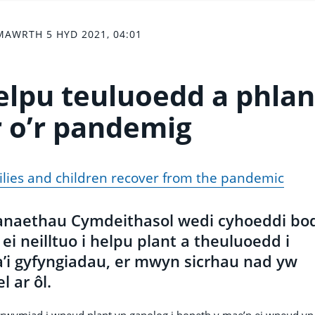
AWRTH 5 HYD 2021, 04:01
helpu teuluoedd a phlan
r o’r pandemig
milies and children recover from the pandemic
anaethau Cymdeithasol wedi cyhoeddi bo
i neilltuo i helpu plant a theuluoedd i
a’i gyfyngiadau, er mwyn sicrhau nad yw
 ar ôl.