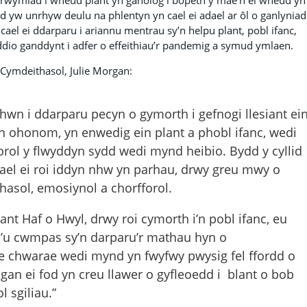
rwymiad i wneud plant yn ganolog i bopeth y mae’n ei wneud yn
yw unrhyw deulu na phlentyn yn cael ei adael ar ôl o ganlyniad 
el ei ddarparu i ariannu mentrau sy’n helpu plant, pobl ifanc,
ddio ganddynt i adfer o effeithiau’r pandemig a symud ymlaen.
ymdeithasol, Julie Morgan:
d hwn i ddarparu pecyn o gymorth i gefnogi llesiant ei
n ohonom, yn enwedig ein plant a phobl ifanc, wedi
orol y flwyddyn sydd wedi mynd heibio. Bydd y cyllid
ael ei roi iddyn nhw yn parhau, drwy greu mwy o
thasol, emosiynol a chorfforol.
ant Haf o Hwyl, drwy roi cymorth i’n pobl ifanc, eu
 o’u cwmpas sy’n darparu’r mathau hyn o
 chwarae wedi mynd yn fwyfwy pwysig fel ffordd o
, gan ei fod yn creu llawer o gyfleoedd i blant o bob
 sgiliau.”