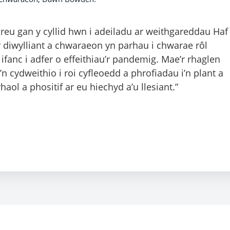
 greu gan y cyllid hwn i adeiladu ar weithgareddau Haf
or diwylliant a chwaraeon yn parhau i chwarae rôl
ifanc i adfer o effeithiau’r pandemig. Mae’r rhaglen
’n cydweithio i roi cyfleoedd a phrofiadau i’n plant a
aol a phositif ar eu hiechyd a’u llesiant.”