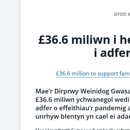
DYDD M
£36.6 miliwn i 
i adfe
£36.6 million to support fa
Mae’r Dirprwy Weinidog Gwas
£36.6 miliwn ychwanegol wedi e
adfer o effeithiau’r pandemig 
unrhyw blentyn yn cael ei adael