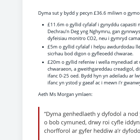
Dyma sut y bydd y pecyn £36.6 miliwn o gymort
£11.6m o gyllid cyfalaf i gynyddu capasiti 
Dechrau’n Deg yng Nghymru, gan gynnwys c
dyfeisiau monitro CO2, neu i gymryd camau 
£5m o gyllid cyfalaf i helpu awdurdodau lle
sicrhau bod digon o gyfleoedd chwarae.
£20m o gyllid refeniw i wella mynediad a
chwaraeon, a gweithgareddau creadigol, di
ifanc 0-25 oed. Bydd hyn yn adeiladu ar l
ifanc yn ystod y gaeaf ac i mewn i’r gwanw
Aeth Ms Morgan ymlaen:
“Dyma genhedlaeth y dyfodol a nod y
o bob cymuned, drwy roi cyfle iddyn
chorfforol ar gyfer heddiw a’r dyfodo