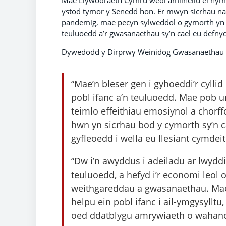
Mae Llywodraeth Cymru wedi amlinellu ei hym
ystod tymor y Senedd hon. Er mwyn sicrhau nad 
pandemig, mae pecyn sylweddol o gymorth yn ca
teuluoedd a’r gwasanaethau sy’n cael eu defny
Dywedodd y Dirprwy Weinidog Gwasanaethau C
“Mae’n bleser gen i gyhoeddi’r cylli
pobl ifanc a’n teuluoedd. Mae pob u
teimlo effeithiau emosiynol a chorff
hwn yn sicrhau bod y cymorth sy’n c
gyfleoedd i wella eu llesiant cymdei
“Dw i’n awyddus i adeiladu ar lwyddi
teuluoedd, a hefyd i’r economi leol
weithgareddau a gwasanaethau. Mae
helpu ein pobl ifanc i ail-ymgysylltu
oed ddatblygu amrywiaeth o wahanol