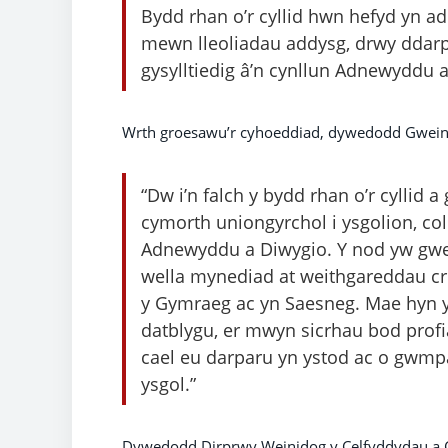
Bydd rhan o’r cyllid hwn hefyd yn a
mewn lleoliadau addysg, drwy ddarpar
gysylltiedig â’n cynllun Adnewyddu a
Wrth groesawu’r cyhoeddiad, dywedodd Gweini
“Dw i’n falch y bydd rhan o’r cyllid
cymorth uniongyrchol i ysgolion, col
Adnewyddu a Diwygio. Y nod yw gwell
wella mynediad at weithgareddau cr
y Gymraeg ac yn Saesneg. Mae hyn yn
datblygu, er mwyn sicrhau bod pro
cael eu darparu yn ystod ac o gwmp
ysgol.”
Dywedodd Dirprwy Weinidog y Celfyddydau a