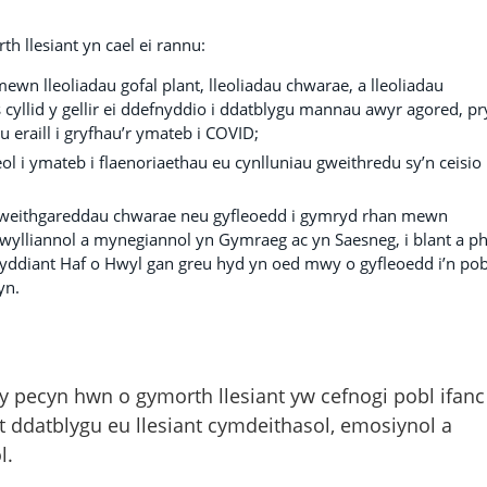
h llesiant yn cael ei rannu:
mewn lleoliadau gofal plant, lleoliadau chwarae, a lleoliadau
yllid y gellir ei ddefnyddio i ddatblygu mannau awyr agored, p
eraill i gryfhau’r ymateb i COVID;
ol i ymateb i flaenoriaethau eu cynlluniau gweithredu sy’n ceisio
t weithgareddau chwarae neu gyfleoedd i gymryd rhan mewn
wylliannol a mynegiannol yn Gymraeg ac yn Saesneg, i blant a p
wyddiant Haf o Hwyl gan greu hyd yn oed mwy o gyfleoedd i’n pob
yn.
 pecyn hwn o gymorth llesiant yw cefnogi pobl ifanc
t ddatblygu eu llesiant cymdeithasol, emosiynol a
l.