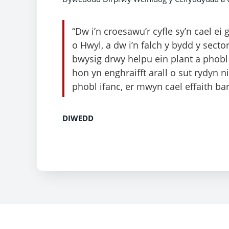
“Dw i’n croesawu’r cyfle sy’n cael ei
o Hwyl, a dw i’n falch y bydd y sect
bwysig drwy helpu ein plant a phobl 
hon yn enghraifft arall o sut rydyn ni
phobl ifanc, er mwyn cael effaith barh
DIWEDD