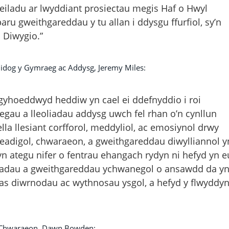
deiladu ar lwyddiant prosiectau megis Haf o Hwyl
u gweithgareddau y tu allan i ddysgu ffurfiol, sy’n
 Diwygio.”
dog y Gymraeg ac Addysg, Jeremy Miles:
 a gyhoeddwyd heddiw yn cael ei ddefnyddio i roi
egau a lleoliadau addysg uwch fel rhan o’n cynllun
a llesiant corfforol, meddyliol, ac emosiynol drwy
eadigol, chwaraeon, a gweithgareddau diwylliannol y
 ategu nifer o fentrau ehangach rydyn ni hefyd yn e
fiadau a gweithgareddau ychwanegol o ansawdd da y
as diwrnodau ac wythnosau ysgol, a hefyd y flwyddy
 Chwaraeon, Dawn Bowden: