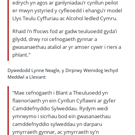
edrych yn agos ar ganlyniadau’r cynllun peilot
er mwyn ystyried y cyfleoedd i ehangu’r model
Llys Teulu Cyffuriau ac Alcohol ledled Cymru.
Rhaid i’n ffocws fod ar gadw teuluoedd gyda’i
gilydd, drwy roi cefnogaeth gynnar a
gwasanaethau ataliol ar yr amser cywir i rieni a
phlant.”
Dywedodd Lynne Neagle, y Dirprwy Weinidog Iechyd
Meddwl a Llesiant:
“Mae cefnogaeth i Blant a Theuluoedd yn
flaenoriaeth yn ein Cynllun Cyflawni ar gyfer
Camddefnyddio Sylweddau. Rydym wedi
ymrwymo i sicrhau bod ein gwasanaethau
camddefnyddio sylweddau yn darparu
ymyrraeth gynnar, ac ymyrraeth sy’n