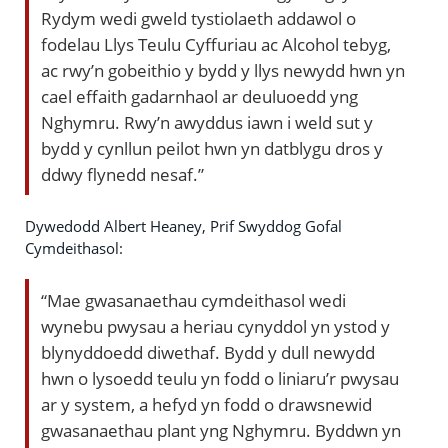
Rydym wedi gweld tystiolaeth addawol o
fodelau Llys Teulu Cyffuriau ac Alcohol tebyg,
ac rwy’n gobeithio y bydd y llys newydd hwn yn
cael effaith gadarnhaol ar deuluoedd yng
Nghymru. Rwy’n awyddus iawn i weld sut y
bydd y cynllun peilot hwn yn datblygu dros y
ddwy flynedd nesaf.”
Dywedodd Albert Heaney, Prif Swyddog Gofal
Cymdeithasol:
“Mae gwasanaethau cymdeithasol wedi
wynebu pwysau a heriau cynyddol yn ystod y
blynyddoedd diwethaf. Bydd y dull newydd
hwn o lysoedd teulu yn fodd o liniaru’r pwysau
ar y system, a hefyd yn fodd o drawsnewid
gwasanaethau plant yng Nghymru. Byddwn yn