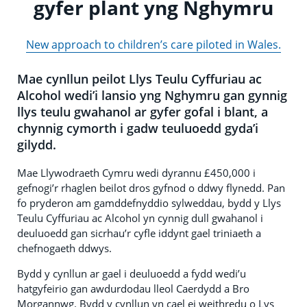
gyfer plant yng Nghymru
New approach to children’s care piloted in Wales.
Mae cynllun peilot Llys Teulu Cyffuriau ac
Alcohol wedi’i lansio yng Nghymru gan gynnig
llys teulu gwahanol ar gyfer gofal i blant, a
chynnig cymorth i gadw teuluoedd gyda’i
gilydd.
Mae Llywodraeth Cymru wedi dyrannu £450,000 i
gefnogi’r rhaglen beilot dros gyfnod o ddwy flynedd. Pan
fo pryderon am gamddefnyddio sylweddau, bydd y Llys
Teulu Cyffuriau ac Alcohol yn cynnig dull gwahanol i
deuluoedd gan sicrhau’r cyfle iddynt gael triniaeth a
chefnogaeth ddwys.
Bydd y cynllun ar gael i deuluoedd a fydd wedi’u
hatgyfeirio gan awdurdodau lleol Caerdydd a Bro
Morgannwg. Bydd y cynllun yn cael ei weithredu o Lys