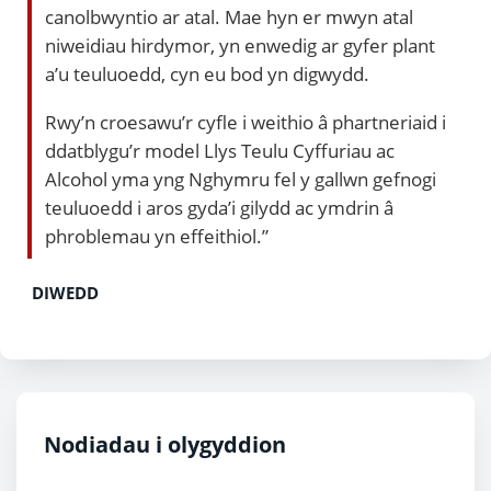
canolbwyntio ar atal. Mae hyn er mwyn atal
niweidiau hirdymor, yn enwedig ar gyfer plant
a’u teuluoedd, cyn eu bod yn digwydd.
Rwy’n croesawu’r cyfle i weithio â phartneriaid i
ddatblygu’r model Llys Teulu Cyffuriau ac
Alcohol yma yng Nghymru fel y gallwn gefnogi
teuluoedd i aros gyda’i gilydd ac ymdrin â
phroblemau yn effeithiol.”
DIWEDD
Nodiadau i olygyddion