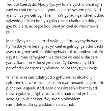
Teuluol Caerdydd. Nod y llys yw torri’r cylch o blant sy’n
cael eu rhoi i mewn a’u tynnu allan o’r system ofal. Nod
arall y llys yw cefnogi rhieni i roi’r gorau i gamddefnyddio
sylweddau fel eu bod yn gallu cael eu hailuno’n ddiogel
gyda’u plant, ac osgoi bod plant yn cael eu rhoi mewn
gofal.
Mae’r llys yn cael ei oruchwylio gan farnwyr sydd wedi eu
hyfforddi yn arbennig, ac yn cael ei gefnogi gan dimoedd
asesu ac ymyrraeth amlddisgyblaethol ac annibynnol. Yn
ogystal, mae cefnogaeth weithredol yn cael ei darparu
gan y Ganolfan Arloesi ym maes Cyfiawnder sydd â
phrofiad o ddarparu cynlluniau peilot tebyg yn Lloegr.
Yn aml, mae camddefnydd o gyffuriau ac alcohol yn
cyfrannu’n fawr mewn achosion o amheuaeth o gam-drin
plant neu esgeulustod. Mae dros draean o blant sydd
mewn gofal yng Nghymru wedi’u hadnabod yn blant
sydd ag un rhiant neu fwy sydd â phroblem
camddefnyddio sylweddau neu alcohol.