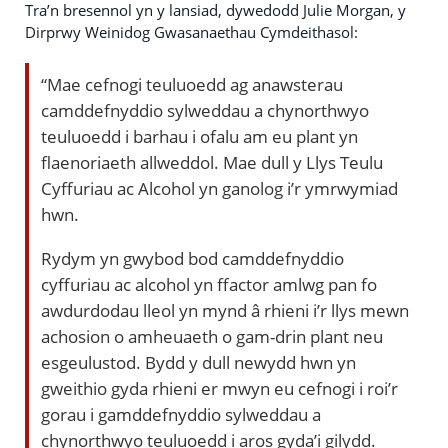
Tra’n bresennol yn y lansiad, dywedodd Julie Morgan, y
Dirprwy Weinidog Gwasanaethau Cymdeithasol:
“Mae cefnogi teuluoedd ag anawsterau
camddefnyddio sylweddau a chynorthwyo
teuluoedd i barhau i ofalu am eu plant yn
flaenoriaeth allweddol. Mae dull y Llys Teulu
Cyffuriau ac Alcohol yn ganolog i’r ymrwymiad
hwn.
Rydym yn gwybod bod camddefnyddio
cyffuriau ac alcohol yn ffactor amlwg pan fo
awdurdodau lleol yn mynd â rhieni i’r llys mewn
achosion o amheuaeth o gam-drin plant neu
esgeulustod. Bydd y dull newydd hwn yn
gweithio gyda rhieni er mwyn eu cefnogi i roi’r
gorau i gamddefnyddio sylweddau a
chynorthwyo teuluoedd i aros gyda’i gilydd.