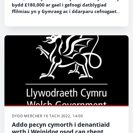
bydd £180,000 ar gael i gefnogi datblygiad
ffilmiau yn y Gymraeg ac i ddarparu cefnogaeth
ariannol i ddatblygu doniau a syniadau.
DYDD MERCHER 16 TACH 2022, 14:00
Addo pecyn cymorth i denantiaid
wrth i Weinidog osod cap rhent