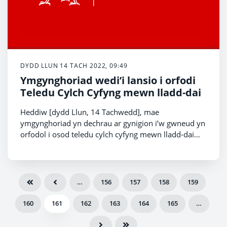
DYDD LLUN 14 TACH 2022, 09:49
Ymgynghoriad wedi’i lansio i orfodi
Teledu Cylch Cyfyng mewn lladd-dai
Heddiw [dydd Llun, 14 Tachwedd], mae
ymgynghoriad yn dechrau ar gynigion i’w gwneud yn
orfodol i osod teledu cylch cyfyng mewn lladd-dai
yng Nghymru.
…
156
157
158
159
160
161
162
163
164
165
…