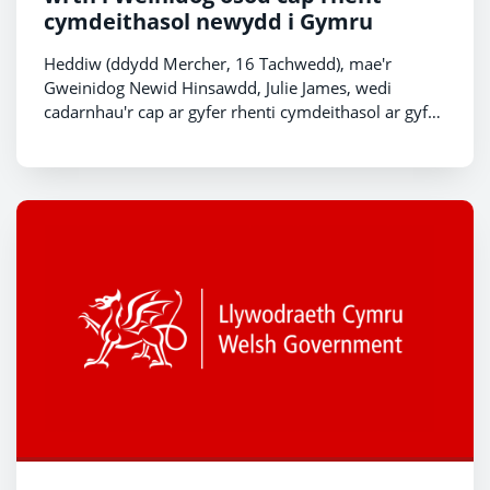
cymdeithasol newydd i Gymru
Heddiw (ddydd Mercher, 16 Tachwedd), mae'r
Gweinidog Newid Hinsawdd, Julie James, wedi
cadarnhau'r cap ar gyfer rhenti cymdeithasol ar gyfer
y flwyddyn ariannol nesaf, ynghyd â phecyn cymorth
i denantiaid.