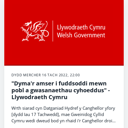
DYDD MERCHER 16 TACH 2022, 22:00
"Dyma'r amser i fuddsoddi mewn
pobl a gwasanaethau cyhoeddus" -
Llywodraeth Cymru
Wrth siarad cyn Datganiad Hydref y Canghellor yfory
[dydd Iau 17 Tachwedd], mae Gweinidog Cyllid
Cymru wedi dweud bod yn rhaid i'r Canghellor droi
ei gefn ar gylch arall o fesurau cyni niweidiol.