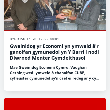
DYDD IAU 17 TACH 2022, 00:01
Gweinidog yr Economi yn ymweld â'r
ganolfan gymunedol yn Y Barri i nodi
Diwrnod Menter Gymdeithasol
Mae Gweinidog Economi Cymru, Vaughan
Gething wedi ymweld â chanolfan CUBE,
cyfleuster cymunedol sy’n cael ei redeg ar y cyd
yn y Barri i nodi Diwrnod Mentrau
Cymdeithasol.