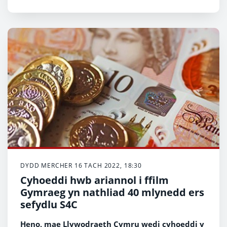
DYDD MERCHER 16 TACH 2022, 18:30
Cyhoeddi hwb ariannol i ffilm
Gymraeg yn nathliad 40 mlynedd ers
sefydlu S4C
Heno, mae Llywodraeth Cymru wedi cyhoeddi y