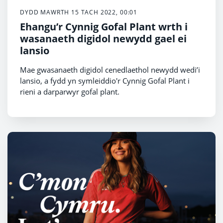
DYDD MAWRTH 15 TACH 2022, 00:01
Ehangu’r Cynnig Gofal Plant wrth i
wasanaeth digidol newydd gael ei
lansio
Mae gwasanaeth digidol cenedlaethol newydd wedi’i
lansio, a fydd yn symleiddio'r Cynnig Gofal Plant i
rieni a darparwyr gofal plant.