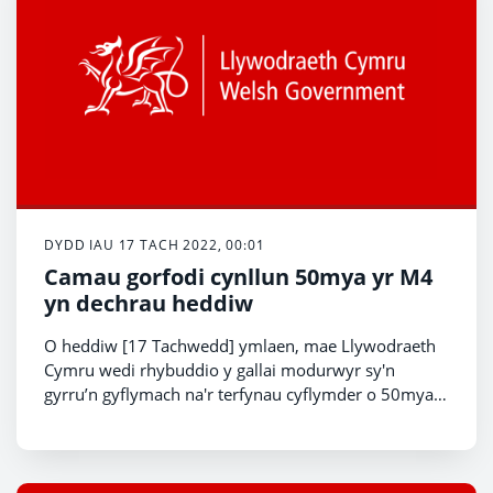
DYDD IAU 17 TACH 2022, 00:01
Camau gorfodi cynllun 50mya yr M4
yn dechrau heddiw
O heddiw [17 Tachwedd] ymlaen, mae Llywodraeth
Cymru wedi rhybuddio y gallai modurwyr sy'n
gyrru’n gyflymach na'r terfynau cyflymder o 50mya
rhwng cyffyrdd 24 a 28 ar yr M4 gael dirwy.