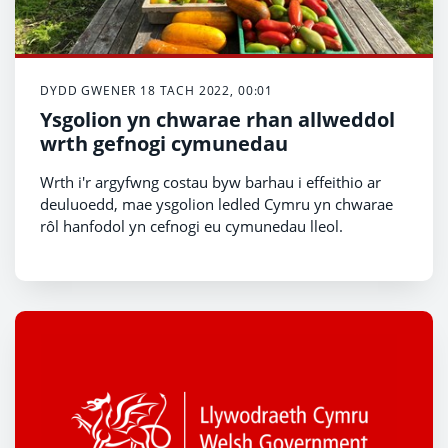
DYDD GWENER 18 TACH 2022, 00:01
Ysgolion yn chwarae rhan allweddol
wrth gefnogi cymunedau
Wrth i'r argyfwng costau byw barhau i effeithio ar
deuluoedd, mae ysgolion ledled Cymru yn chwarae
rôl hanfodol yn cefnogi eu cymunedau lleol.
Mae canllawiau newydd wedi'u lansio heddiw (dydd
Gwener 18 Tachwedd) i helpu ysgolion i ddatblygu i
fod yn Ysgolion Bro.