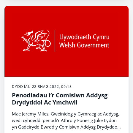
Tachwedd, roedd yna hefyd rywfaint o welliant ym
mherfformiad adrannau brys.
DYDD IAU 22 RHAG 2022, 09:18
Penodiadau i’r Comisiwn Addysg
Drydyddol Ac Ymchwil
Mae Jeremy Miles, Gweinidog y Gymraeg ac Addysg,
wedi cyhoeddi penodi'r Athro y Fonesig Julie Lydon
yn Gadeirydd Bwrdd y Comisiwn Addysg Drydyddol