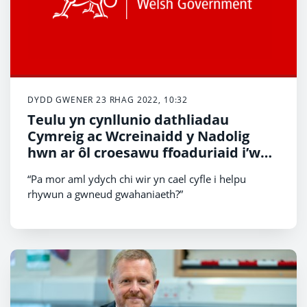
DYDD GWENER 23 RHAG 2022, 10:32
Teulu yn cynllunio dathliadau
Cymreig ac Wcreinaidd y Nadolig
hwn ar ôl croesawu ffoaduriaid i’w
cartref
“Pa mor aml ydych chi wir yn cael cyfle i helpu
rhywun a gwneud gwahaniaeth?”