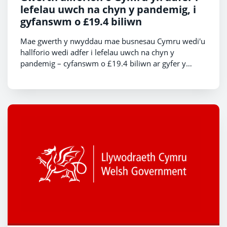
lefelau uwch na chyn y pandemig, i
gyfanswm o £19.4 biliwn
Mae gwerth y nwyddau mae busnesau Cymru wedi'u
hallforio wedi adfer i lefelau uwch na chyn y
pandemig – cyfanswm o £19.4 biliwn ar gyfer y
flwyddyn a ddaeth i ben fis Medi 2022, a chynnydd o
fwy na thraean o'i gymharu â'r 12 mis diwethaf, ac
£1.7 biliwn yn uwch na'r flwyddyn a ddaeth i ben fis
Medi 2019, mae Gweinidog yr Economi, Vaughan
Gething wedi cyhoeddi.