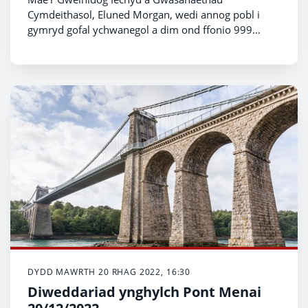
Cymdeithasol, Eluned Morgan, wedi annog pobl i
gymryd gofal ychwanegol a dim ond ffonio 999
mewn argyfwng sy’n bygwth bywyd neu argyfwng
difrifol yn ystod streiciau ambiwlans.
DYDD MAWRTH 20 RHAG 2022, 16:30
Diweddariad ynghylch Pont Menai