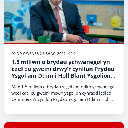
DYDD GWENER 23 RHAG 2022, 00:01
1.5 miliwn o brydau ychwanegol yn
cael eu gweini drwy’r cynllun Prydau
Ysgol am Ddim i Holl Blant Ysgolion
Cynradd
Mae 1.5 miliwn o brydau ysgol am ddim ychwanegol
wedi cael eu gweini mewn ysgolion cynradd ledled
Cymru ers i’r cynllun Prydau Ysgol am Ddim i Holl
Blant Ysgolion Cynradd ddechrau ym mis Medi.