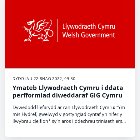
DYDD IAU 22 RHAG 2022, 09:30
Ymateb Llywodraeth Cymru i ddata
perfformiad diweddaraf GIG Cymru
Dywedodd llefarydd ar ran Llywodraeth Cymru
:
“Ym
mis Hydref, gwelwyd y gostyngiad cyntaf yn nifer y
llwybrau cleifion* sy’n aros i ddechrau triniaeth ers
mis Ebrill 2020. Er i’r lefelau uchaf erioed o alw ar y
gwasanaeth ambiwlans gael eu cofnodi ym mis