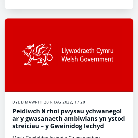
ac Ymchwil, a'r Athro David Sweeney yn Gadeirydd y
Pwyllgor Ymchwil ac Arloesi ac yn Ddirprwy
Gadeirydd Bwrdd y Comisiwn.
DYDD MAWRTH 20 RHAG 2022, 17:20
Peidiwch â rhoi pwysau ychwanegol
ar y gwasanaeth ambiwlans yn ystod
streiciau – y Gweinidog Iechyd
Mae’r Gweinidog Iechyd a Gwasanaethau