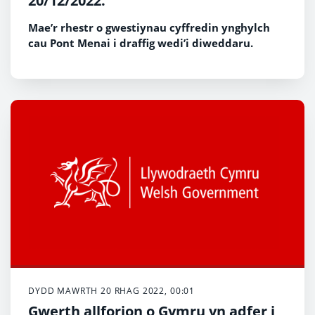
20/12/2022.
Mae’r rhestr o gwestiynau cyffredin ynghylch
cau Pont Menai i draffig wedi’i diweddaru.
DYDD MAWRTH 20 RHAG 2022, 00:01
Gwerth allforion o Gymru yn adfer i