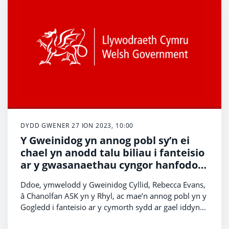
DYDD GWENER 27 ION 2023, 10:00
Y Gweinidog yn annog pobl sy’n ei
chael yn anodd talu biliau i fanteisio
ar y gwasanaethau cyngor hanfodol
sydd ar gael yn y Gogledd
Ddoe, ymwelodd y Gweinidog Cyllid, Rebecca Evans,
â Chanolfan ASK yn y Rhyl, ac mae’n annog pobl yn y
Gogledd i fanteisio ar y cymorth sydd ar gael iddyn
nhw yn ystod yr argyfwng costau byw.