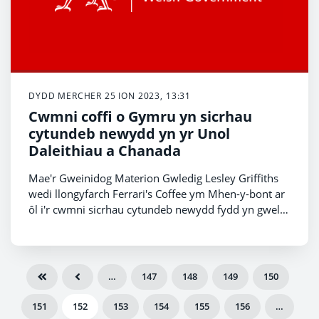
DYDD MERCHER 25 ION 2023, 13:31
Cwmni coffi o Gymru yn sicrhau
cytundeb newydd yn yr Unol
Daleithiau a Chanada
Mae'r Gweinidog Materion Gwledig Lesley Griffiths
wedi llongyfarch Ferrari's Coffee ym Mhen-y-bont ar
ôl i'r cwmni sicrhau cytundeb newydd fydd yn gweld
eu cynnyrch ar gael yn yr UDA a Chanada y flwyddyn
nesaf.
…
147
148
149
150
151
152
153
154
155
156
…