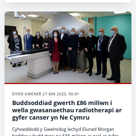
DYDD GWENER 27 ION 2023, 00:01
Buddsoddiad gwerth £86 miliwn i
wella gwasanaethau radiotherapi ar
gyfer canser yn Ne Cymru
Cyhoeddodd y Gweinidog Iechyd Eluned Morgan
heddiw y bydd mwy na £86 miliwn ar gael ar gyfer