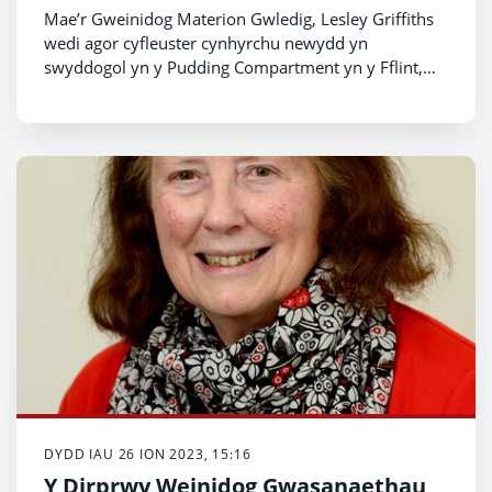
Mae’r Gweinidog Materion Gwledig, Lesley Griffiths
wedi agor cyfleuster cynhyrchu newydd yn
swyddogol yn y Pudding Compartment yn y Fflint,
sydd wedi elwa ar arian gan Lywodraeth Cymru.
DYDD IAU 26 ION 2023, 15:16
Y Dirprwy Weinidog Gwasanaethau