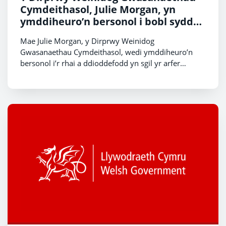
Cymdeithasol, Julie Morgan, yn
ymddiheuro’n bersonol i bobl sydd
wedi’u heffeithio gan arferion
Mae Julie Morgan, y Dirprwy Weinidog
mabwysiadu hanesyddol
Gwasanaethau Cymdeithasol, wedi ymddiheuro’n
bersonol i’r rhai a ddioddefodd yn sgil yr arfer
hanesyddol o fabwysiadu gorfodol yn y 1950au, y
1960au a’r 1970au.