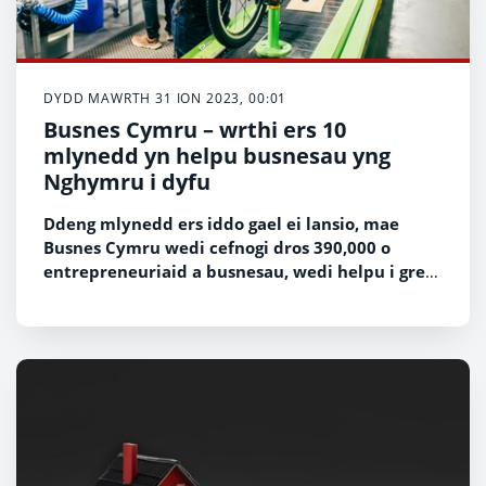
DYDD MAWRTH 31 ION 2023, 00:01
Busnes Cymru – wrthi ers 10
mlynedd yn helpu busnesau yng
Nghymru i dyfu
Ddeng mlynedd ers iddo gael ei lansio, mae
Busnes Cymru wedi cefnogi dros 390,000 o
entrepreneuriaid a busnesau, wedi helpu i greu
dros 19,000 o fusnesau newydd ac wedi rhoi
cymorth uniongyrchol i greu bron 47,000 o
swyddi yn economi Cymru.