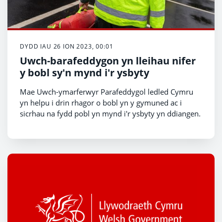
DYDD IAU 26 ION 2023, 00:01
Uwch-barafeddygon yn lleihau nifer
y bobl sy'n mynd i'r ysbyty
Mae Uwch-ymarferwyr Parafeddygol ledled Cymru
yn helpu i drin rhagor o bobl yn y gymuned ac i
sicrhau na fydd pobl yn mynd i'r ysbyty yn ddiangen.