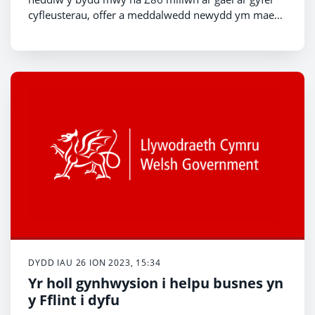
cyfleusterau, offer a meddalwedd newydd ym maes
triniaethau canser.
DYDD IAU 26 ION 2023, 15:34
Yr holl gynhwysion i helpu busnes yn
y Fflint i dyfu