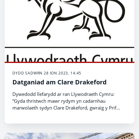
DYDD SADWRN 28 ION 2023, 14:45
Datganiad am Clare Drakeford
Dywedodd llefarydd ar ran Llywodraeth Cymru:
“Gyda thristwch mawr rydym yn cadarnhau
marwolaeth sydyn Clare Drakeford, gwraig y Prif
Weinidog.