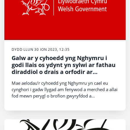
DYDD LLUN 30 ION 2023, 12:35
Galw ar y cyhoedd yng Nghymru i
godi llais os ydynt yn sylwi ar fathau
diraddiol o drais a orfodir ar
fenywod a merched
Mae aelodau’r cyhoedd yng Nghymru yn cael eu
cynghori i gadw llygad am fenywod a merched a allai
fod mewn perygl o brofion gwyryfdod a
hymenoplasti, neu a allai fod wedi dioddef hynny
eisoes.