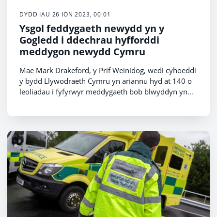
DYDD IAU 26 ION 2023, 00:01
Ysgol feddygaeth newydd yn y
Gogledd i ddechrau hyfforddi
meddygon newydd Cymru
Mae Mark Drakeford, y Prif Weinidog, wedi cyhoeddi
y bydd Llywodraeth Cymru yn ariannu hyd at 140 o
leoliadau i fyfyrwyr meddygaeth bob blwyddyn yn
ysgol feddygaeth newydd y Gogledd.