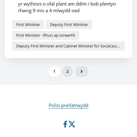
yr wythnos o ofal plant am ddim i bob plentyn
rhwng 9 mis a 4 mlwydd oed
Y cynnig hwn yn ystod pedair blynedd gyntaf
bywyd plentyn fydd y mwyaf hael yn y DU
First Minister
Deputy First Minister
Gofal plant cyfrwng Cymraeg i gael ei ehangu
First Minister - Rhun ap Iorwerth
Deputy First Minister and Cabinet Minister for Social Justice and Equality - Sioned Williams
1
2
Polisi preifatrwydd