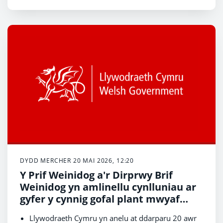
DYDD MERCHER 20 MAI 2026, 12:20
Y Prif Weinidog a'r Dirprwy Brif
Weinidog yn amlinellu cynlluniau ar
gyfer y cynnig gofal plant mwyaf
hael yn hanes datganoli
Llywodraeth Cymru yn anelu at ddarparu 20 awr