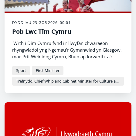
DYDD IAU 23 GOR 2026, 00:01
Pob Lwc Tîm Cymru
Wrth i Dîm Cymru fynd i'r llwyfan chwaraeon
rhyngwladol yng Ngemau'r Gymanwlad yn Glasgow,
mae Prif Weinidog Cymru, Rhun ap Iorwerth, a'r
Gweinidog Cabinet dros Ddiwylliant a Chwaraeon,
Heledd Fychan, yn dymuno 'Pob Lwc!' iddyn nhw
Sport
First Minister
Trefnydd, Chief Whip and Cabinet Minister for Culture and Sport - Heledd Fychan