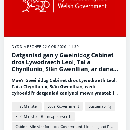
DYDD MERCHER 22 GOR 2026, 11:30
Datganiad gan y Gweinidog Cabinet
dros Lywodraeth Leol, Tai a
Chynllunio, Siân Gwenllian, ar danau
gwyllt ledled Cymru
Mae'r Gweinidog Cabinet dros Lywodraeth Leol,
Tai a Chynllunio, Siân Gwenllian, wedi
cyhoeddi'r datganiad canlynol mewn ymateb i'r
digwyddiadau tanau gwyllt parhaus ledled
Cymru.
First Minister
Local Government
Sustainability
First Minister - Rhun ap Iorwerth
Cabinet Minister for Local Government, Housing and Planning - Siân Gwenllian