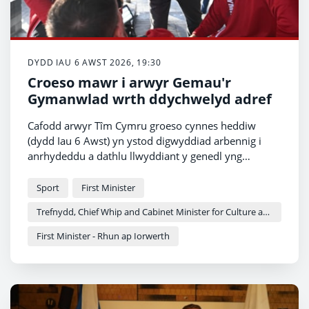
DYDD IAU 6 AWST 2026, 19:30
Croeso mawr i arwyr Gemau'r
Gymanwlad wrth ddychwelyd adref
Cafodd arwyr Tîm Cymru groeso cynnes heddiw
(dydd Iau 6 Awst) yn ystod digwyddiad arbennig i
anrhydeddu a dathlu llwyddiant y genedl yng
Ngemau'r Gymanwlad.
Sport
First Minister
Trefnydd, Chief Whip and Cabinet Minister for Culture and Sport - Heledd Fychan
First Minister - Rhun ap Iorwerth