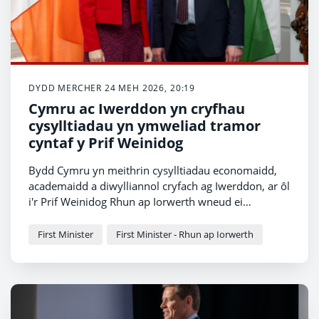
DYDD MERCHER 24 MEH 2026, 20:19
Cymru ac Iwerddon yn cryfhau
cysylltiadau yn ymweliad tramor
cyntaf y Prif Weinidog
Bydd Cymru yn meithrin cysylltiadau economaidd,
academaidd a diwylliannol cryfach ag Iwerddon, ar ôl
i'r Prif Weinidog Rhun ap Iorwerth wneud ei
ymweliad tramor cyntaf â Dulyn heddiw.
First Minister
First Minister - Rhun ap Iorwerth