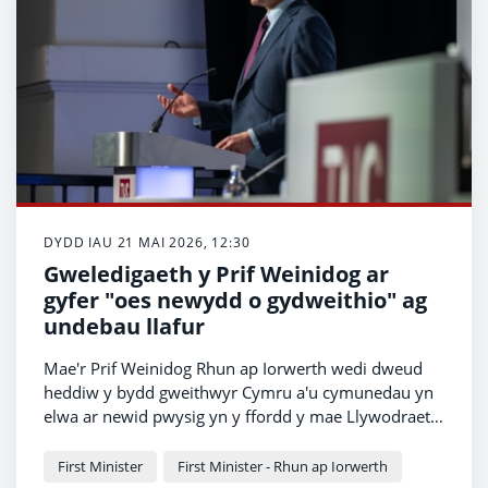
DYDD IAU 21 MAI 2026, 12:30
Gweledigaeth y Prif Weinidog ar
gyfer "oes newydd o gydweithio" ag
undebau llafur
Mae'r Prif Weinidog Rhun ap Iorwerth wedi dweud
heddiw y bydd gweithwyr Cymru a'u cymunedau yn
elwa ar newid pwysig yn y ffordd y mae Llywodraeth
Cymru yn llunio polisïau.
First Minister
First Minister - Rhun ap Iorwerth