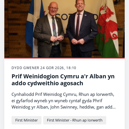
DYDD GWENER 24 GOR 2026, 18:10
Prif Weinidogion Cymru a'r Alban yn
addo cydweithio agosach
Cynhaliodd Prif Weinidog Cymru, Rhun ap Iorwerth,
ei gyfarfod wyneb yn wyneb cyntaf gyda Phrif
Weinidog yr Alban, John Swinney, heddiw, gan addo
cydweithredu agosach rhwng eu llywodraethau wrth
frwydro dros fargen decach i'w cenhedloedd gan San
First Minister
First Minister - Rhun ap Iorwerth
Steffan.