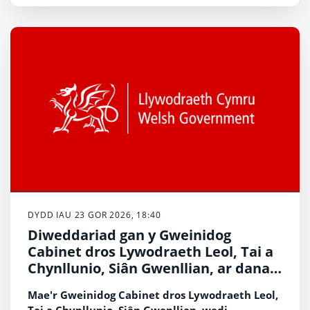
DYDD IAU 23 GOR 2026, 18:40
Diweddariad gan y Gweinidog
Cabinet dros Lywodraeth Leol, Tai a
Chynllunio, Siân Gwenllian, ar danau
gwyllt ledled Cymru
Mae'r Gweinidog Cabinet dros Lywodraeth Leol,