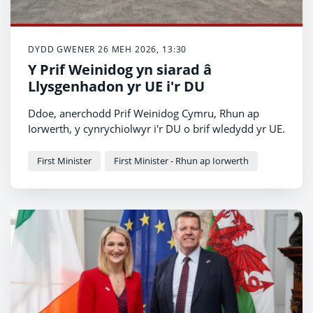
DYDD GWENER 26 MEH 2026, 13:30
Y Prif Weinidog yn siarad â
Llysgenhadon yr UE i'r DU
Ddoe, anerchodd Prif Weinidog Cymru, Rhun ap
Iorwerth, y cynrychiolwyr i'r DU o brif wledydd yr UE.
First Minister
First Minister - Rhun ap Iorwerth