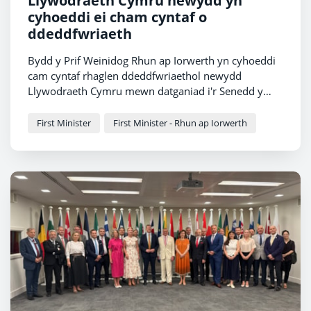
Llywodraeth Cymru newydd yn
cyhoeddi ei cham cyntaf o
ddeddfwriaeth
Bydd y Prif Weinidog Rhun ap Iorwerth yn cyhoeddi
cam cyntaf rhaglen ddeddfwriaethol newydd
Llywodraeth Cymru mewn datganiad i'r Senedd y
prynhawn yma.
First Minister
First Minister - Rhun ap Iorwerth