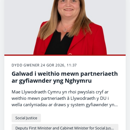
DYDD GWENER 24 GOR 2026, 11:37
Galwad i weithio mewn partneriaeth
ar gyfiawnder yng Nghymru
Mae Llywodraeth Cymru yn rhoi pwyslais cryf ar
weithio mewn partneriaeth â Llywodraeth y DU i
wella canlyniadau ar draws y system gyfiawnder yng
Nghymru – dyna oedd neges y Dirprwy Brif Weinidog
a Gweinidog Cabinet dros Gyfiawnder Cymdeithasol
Social Justice
a Chydraddoldeb, Sioned Williams heddiw.
Deputy First Minister and Cabinet Minister for Social Justice and Equality - Sioned Williams