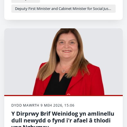
Tudful a Chasnewydd i ehangu'r cynnig i bob
Deputy First Minister and Cabinet Minister for Social Justice and Equality - Sioned Williams
plentyn dwy oed yn eu hardaloedd.
DYDD MAWRTH 9 MEH 2026, 15:06
Y Dirprwy Brif Weinidog yn amlinellu
dull newydd o fynd i'r afael â thlodi