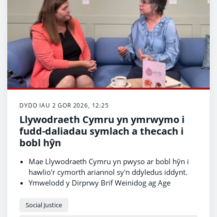
DYDD IAU 2 GOR 2026, 12:25
Llywodraeth Cymru yn ymrwymo i
fudd-daliadau symlach a thecach i
bobl hŷn
Mae Llywodraeth Cymru yn pwyso ar bobl hŷn i
hawlio'r cymorth ariannol sy'n ddyledus iddynt.
Ymwelodd y Dirprwy Brif Weinidog ag Age
Connects Morgannwg i weld cyngor lles ar waith.
Gweithio tuag at system les symlach a thecach i
Social Justice
Gymru