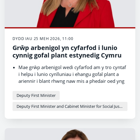
DYDD IAU 25 MEH 2026, 11:00
Grŵp arbenigol yn cyfarfod i lunio
cynnig gofal plant estynedig Cymru
Mae grŵp arbenigol wedi cyfarfod am y tro cyntaf
i helpu i lunio cynlluniau i ehangu gofal plant a
ariennir i blant rhwng naw mis a phedair oed yng
Nghymru.
Bydd y grŵp yn canolbwyntio ar gynllunio’r
Deputy First Minister
gweithlu, cynyddu’r defnydd o'r cynnig, a
Deputy First Minister and Cabinet Minister for Social Justice and Equality - Sioned Williams
symleiddio systemau.
Roedd sefydlu’r grŵp yn un o ymrwymiadau’r 100
Diwrnod Cyntaf, a bydd yn gweithio ochr yn ochr
â thasglu gofal plant Llywodraeth Cymru i
gefnogi’r broses o gyflwyno’r cynnig yn raddol.