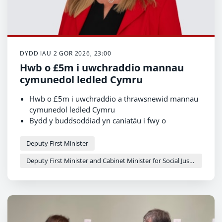
DYDD IAU 2 GOR 2026, 23:00
Hwb o £5m i uwchraddio mannau
cymunedol ledled Cymru
Hwb o £5m i uwchraddio a thrawsnewid mannau
cymunedol ledled Cymru
Bydd y buddsoddiad yn caniatáu i fwy o
brosiectau dan arweinir y gymuned gael
mynediad at gyllid
Deputy First Minister
Y Dirprwy Brif Weinidog yn ymweld â Llyfrgell
Deputy First Minister and Cabinet Minister for Social Justice and Equality - Sioned Williams
Cymer Afan, sydd wedi'i hadnewyddu gyda chyllid
o £181,300