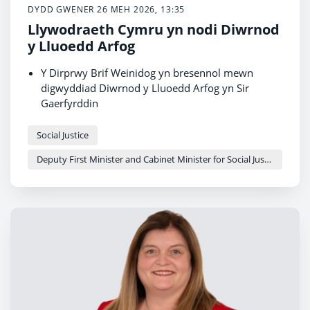
DYDD GWENER 26 MEH 2026, 13:35
Llywodraeth Cymru yn nodi Diwrnod
y Lluoedd Arfog
Y Dirprwy Brif Weinidog yn bresennol mewn
digwyddiad Diwrnod y Lluoedd Arfog yn Sir
Gaerfyrddin
Cefnogir y digwyddiad eleni gan gyfraniad o
£20,000
Social Justice
Cymorth wedi’i dargedu ar draws meysydd
Deputy First Minister and Cabinet Minister for Social Justice and Equality - Sioned Williams
datganoledig ar gyfer cymuned y Lluoedd Arfog
yng Nghymru