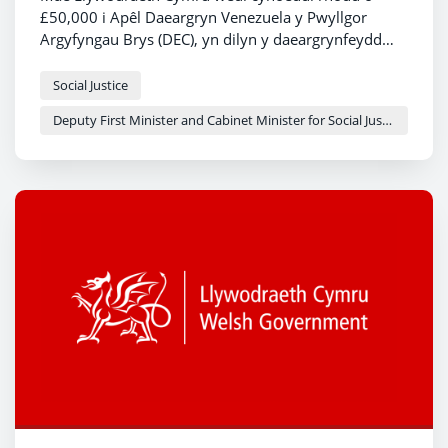
£50,000 i Apêl Daeargryn Venezuela y Pwyllgor
Argyfyngau Brys (DEC), yn dilyn y daeargrynfeydd
dinistriol a darodd y wlad yr wythnos diwethaf.
Social Justice
Deputy First Minister and Cabinet Minister for Social Justice and Equality - Sioned Williams