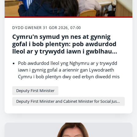
DYDD GWENER 31 GOR 2026, 07:00
Cymru'n symud yn nes at gynnig
gofal i bob plentyn: pob awdurdod
lleol ar y trywydd iawn i gwblhau
cam cyntaf yr ehangu
Pob awdurdod lleol yng Nghymru ar y trywydd
iawn i gynnig gofal a ariennir gan Lywodraeth
Cymru i bob plentyn dwy oed erbyn diwedd mis
Mawrth 2027.
Carreg filltir enfawr wedi'i chyrraedd ar y daith
Deputy First Minister
tuag at gynnig gofal i bob plentyn.
Deputy First Minister and Cabinet Minister for Social Justice and Equality - Sioned Williams
Mwy o deuluoedd i elwa wrth i'r gwaith o ehangu
gofal plant gyflymu ledled y wlad.