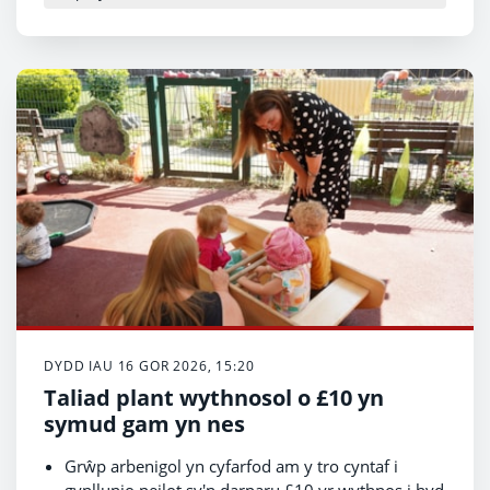
DYDD IAU 16 GOR 2026, 15:20
Taliad plant wythnosol o £10 yn
symud gam yn nes
Grŵp arbenigol yn cyfarfod am y tro cyntaf i