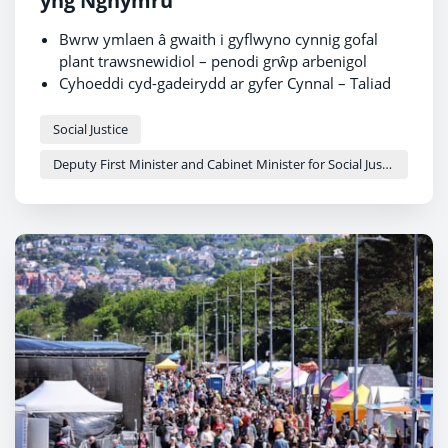
yng Nghymru
Bwrw ymlaen â gwaith i gyflwyno cynnig gofal
plant trawsnewidiol – penodi grŵp arbenigol
Cyhoeddi cyd-gadeirydd ar gyfer Cynnal – Taliad
Plant Cymru - grŵp arbenigol
Cynllun uchelgeisiol a chyflawnadwy i fynd i'r
Social Justice
afael â thlodi plant
Deputy First Minister and Cabinet Minister for Social Justice and Equality - Sioned Williams