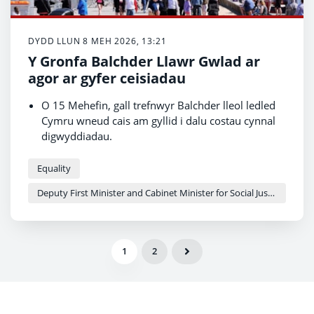
DYDD LLUN 8 MEH 2026, 13:21
Y Gronfa Balchder Llawr Gwlad ar
agor ar gyfer ceisiadau
O 15 Mehefin, gall trefnwyr Balchder lleol ledled
Cymru wneud cais am gyllid i dalu costau cynnal
digwyddiadau.
Mae'r gronfa yn cael ei darparu gan Lywodraeth
Cymru mewn partneriaeth â Pride Cymru.
Equality
Deputy First Minister and Cabinet Minister for Social Justice and Equality - Sioned Williams
1
2