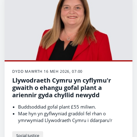
DYDD MAWRTH 16 MEH 2026, 07:00
Llywodraeth Cymru yn cyflymu'r
gwaith o ehangu gofal plant a
ariennir gyda chyllid newydd
Buddsoddiad gofal plant £55 miliwn.
Mae hyn yn gyflwyniad graddol fel rhan o
ymrwymiad Llywodraeth Cymru i ddarparu'r
cynnig gofal plant mwyaf hael yn unrhyw le yn y
DU.
Mae Wrecsam wedi ymuno ag Abertawe, Merthyr
Social Justice