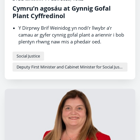
Cymru’n agosáu at Gynnig Gofal
Plant Cyffredinol
Y Dirprwy Brif Weinidog yn nodi’r llwybr a’r
camau ar gyfer cynnig gofal plant a ariennir i bob
plentyn rhwng naw mis a phedair oed.
Disgwyl i awdurdodau lleol wneud camau breision
tuag at ymestyn y cynnig i bob plentyn dwy oed o
Social Justice
ganlyniad i’r cyllid diweddar, gan osod sylfaen ar
Deputy First Minister and Cabinet Minister for Social Justice and Equality - Sioned Williams
gyfer gofal plant sydd wir ar gael i bawb.
Ugain o awdurdodau lleol yn disgwyl cynnig
darpariaeth i bob plentyn dwy oed erbyn diwedd
2026-27.