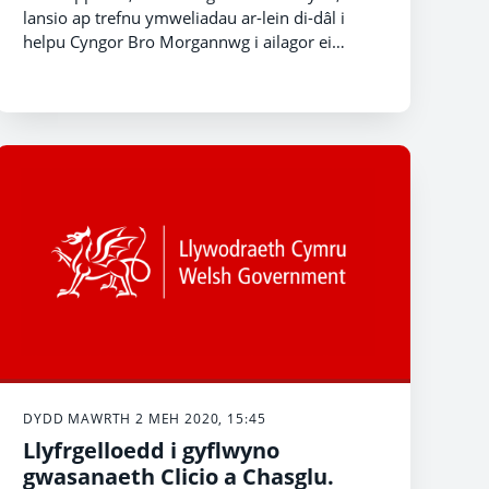
lansio ap trefnu ymweliadau ar-lein di-dâl i
helpu Cyngor Bro Morgannwg i ailagor ei
ganolfannau ailgylchu ac i leihau amserau aros
i’r cyhoedd.
DYDD MAWRTH 2 MEH 2020, 15:45
Llyfrgelloedd i gyflwyno
gwasanaeth Clicio a Chasglu.