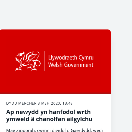
DYDD MERCHER 3 MEH 2020, 13:48
Ap newydd yn hanfodol wrth
ymweld â chanolfan ailgylchu
Mae Zipporah, cwmni digidol o Gaerdydd, wedi