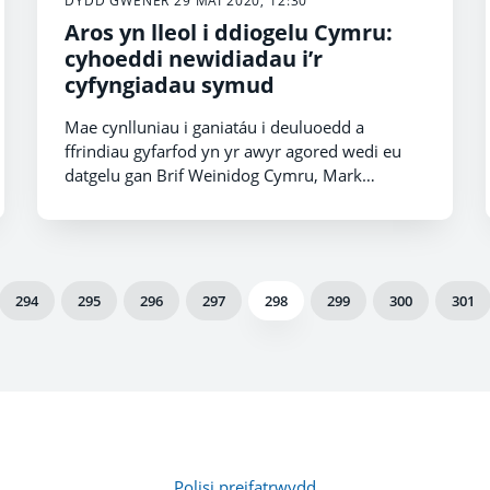
DYDD GWENER 29 MAI 2020, 12:30
Aros yn lleol i ddiogelu Cymru:
cyhoeddi newidiadau i’r
cyfyngiadau symud
Mae cynlluniau i ganiatáu i deuluoedd a
ffrindiau gyfarfod yn yr awyr agored wedi eu
datgelu gan Brif Weinidog Cymru, Mark
Drakeford. Daw hyn wrth i’r rheoliadau llym ar
aros gartref yn ystod pandemig y coronafeirws
gael eu llacio yng Nghymru.
294
295
296
297
298
299
300
301
Polisi preifatrwydd