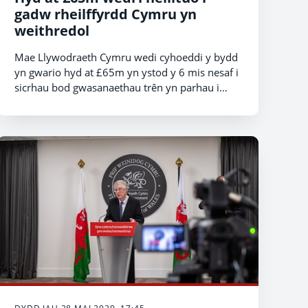
gadw rheilffyrdd Cymru yn
weithredol
Mae Llywodraeth Cymru wedi cyhoeddi y bydd
yn gwario hyd at £65m yn ystod y 6 mis nesaf i
sicrhau bod gwasanaethau trên yn parhau i
weithredu ar rwydwaith Cymru a’r Gororau i
weithwyr allweddol ac eraill sy’n ddibynnol ar y
trenau er mwyn teithio.