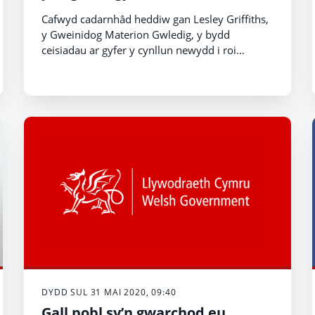
Cafwyd cadarnhâd heddiw gan Lesley Griffiths,
y Gweinidog Materion Gwledig, y bydd
ceisiadau ar gyfer y cynllun newydd i roi
cymorth i’r diwydiant llaeth yng Nghymru yn
agor ar 18 Mehefin, i gefnogi’r ffermwyr yr
effeithiwyd fwyaf arnynt gan yr amodau
eithriadol diweddar o fewn y farchnad
oherwydd Covid 19.
DYDD SUL 31 MAI 2020, 09:40
Gall pobl sy’n gwarchod eu