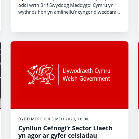
oddi wrth Brif Swyddog Meddygol Cymru yr
wythnos hon yn amlinellu’r cyngor diweddaraf
er mwyn eu diogelu rhag y coronafeirws.
DYDD MERCHER 3 MEH 2020, 10:30
Cynllun Cefnogi’r Sector Llaeth
yn agor ar gyfer ceisiadau