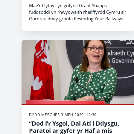
Ysgrifennydd Gwladol dros
Mae’r Llythyr yn gofyn i Grant Shapps
Drafnidiaeth, gan amlinellu dadl
fuddsoddi yn rhwydwaith rheilffyrdd Cymru a’r
gref dros adeiladu pedair gorsaf
Gororau drwy gronfa Restoring Your Railways
trenau newydd yng Nghymru.
Llywodraeth y DU, nid yn unig i wella
cysylltiadau rheilffordd, ond hefyd i roi hwb i
adferiad Cymru yn dilyn COVID-19.
DYDD MERCHER 3 MEH 2020, 12:30
“Dod i’r Ysgol, Dal Ati i Ddysgu,
Paratoi ar gyfer yr Haf a mis