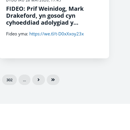
DYDD IAU 28 MAI 2020, 17:45
FIDEO: Prif Weinidog, Mark
Drakeford, yn gosod cyn
cyhoeddiad adolygiad y
rheoliadau yfory.
Fideo yma:
https://we.tl/t-D0xXxoy23x
302
…