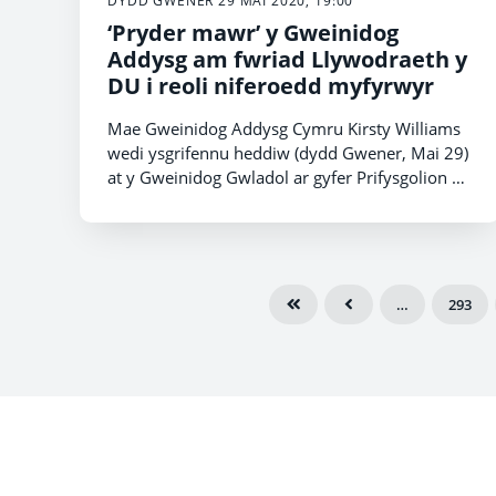
DYDD GWENER 29 MAI 2020, 19:00
‘Pryder mawr’ y Gweinidog
Addysg am fwriad Llywodraeth y
DU i reoli niferoedd myfyrwyr
Mae Gweinidog Addysg Cymru Kirsty Williams
wedi ysgrifennu heddiw (dydd Gwener, Mai 29)
at y Gweinidog Gwladol ar gyfer Prifysgolion yn
Lloegr yn mynegi ‘pryder mawr’ am gynlluniau i
gyhoeddi bwriad Llywodraeth y DU i gyflwyno
mesurau rheoli niferoedd myfyrwyr dros dro
fel ymateb i bandemig COVID-19.
…
293