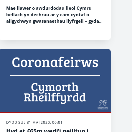
Mae llawer o awdurdodau lleol Cymru
bellach yn dechrau ar y cam cyntaf o
ailgychwyn gwasanaethau llyfrgell – gyda
gwasanaeth Clicio a Chasglu.
DYDD SUL 31 MAI 2020, 00:01
Hyd at £65m wedi’i neilltuo i