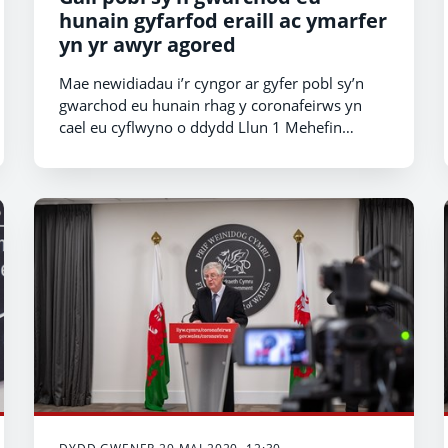
hunain gyfarfod eraill ac ymarfer
yn yr awyr agored
Mae newidiadau i’r cyngor ar gyfer pobl sy’n
gwarchod eu hunain rhag y coronafeirws yn
cael eu cyflwyno o ddydd Llun 1 Mehefin
ymlaen, cyhoeddodd y Gweinidog Iechyd a
Gwasanaethau Cymdeithasol Vaughan Gething
heddiw.