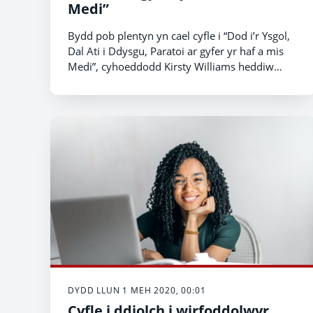
Medi”
Bydd pob plentyn yn cael cyfle i “Dod i’r Ysgol,
Dal Ati i Ddysgu, Paratoi ar gyfer yr haf a mis
Medi”, cyhoeddodd Kirsty Williams heddiw
wrth iddi gyhoeddi manylion am y cam nesaf i
ysgolion yng Nghymru.
DYDD LLUN 1 MEH 2020, 00:01
Cyfle i ddiolch i wirfoddolwyr