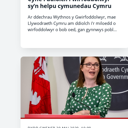
sy’n helpu cymunedau Cymru
Ar ddechrau Wythnos y Gwirfoddolwyr, mae
Llywodraeth Cymru am ddiolch i’r miloedd o
wirfoddolwyr o bob oed, gan gynnwys pobl
ifanc, sy’n gweithio mor galed i helpu
cymunedau ym mhob cwr o Gymru.