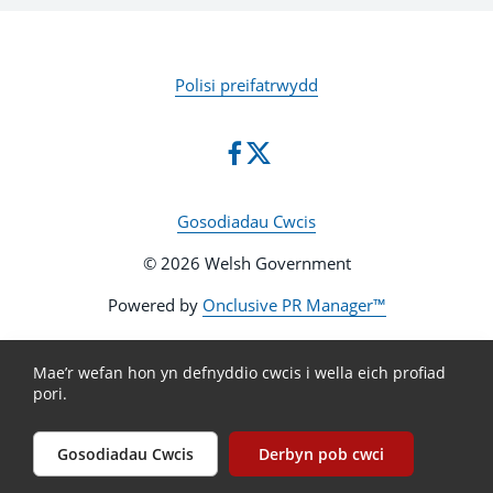
Polisi preifatrwydd
Gosodiadau Cwcis
© 2026 Welsh Government
Powered by
Onclusive PR Manager™
Mae’r wefan hon yn defnyddio cwcis i wella eich profiad
pori.
Gosodiadau Cwcis
Derbyn pob cwci