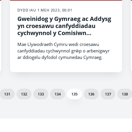
DYDD IAU 1 MEH 2023, 00:01
Gweinidog y Gymraeg ac Addysg
yn croesawu canfyddiadau
cychwynnol y Comisiwn
Cymunedau Cymraeg
Mae Llywodraeth Cymru wedi croesawu
canfyddiadau cychwynnol grŵp o arbenigwyr
ar ddiogelu dyfodol cymunedau Cymraeg.
131
132
133
134
135
136
137
138