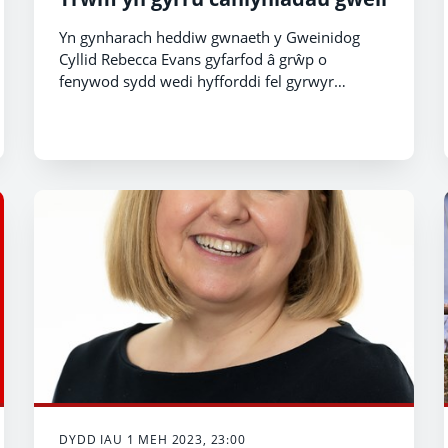
Yn gynharach heddiw gwnaeth y Gweinidog
Cyllid Rebecca Evans gyfarfod â grŵp o
fenywod sydd wedi hyfforddi fel gyrwyr
cerbydau nwyddau trwm (HGV), diolch i
brosiect peilot sy'n targedu prinder sgiliau
mewn sectorau traddodiadol o ran rhywedd.
DYDD IAU 1 MEH 2023, 23:00