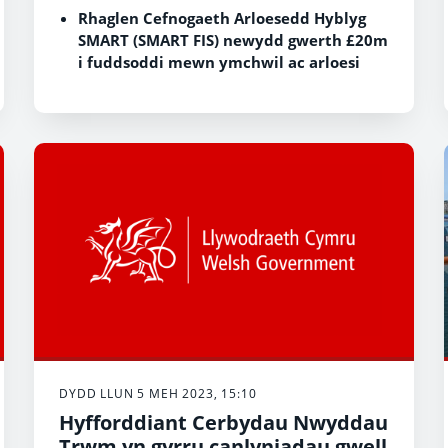
Rhaglen Cefnogaeth Arloesedd Hyblyg
SMART (SMART FIS) newydd gwerth £20m
i fuddsoddi mewn ymchwil ac arloesi
blaengar newydd a fydd yn gwella
bywydau pobl.
Bydd yn cefnogi sefydliadau i arloesi ac
yn helpu i greu cynhyrchion a
gwasanaethau newydd, yn gwella
sgiliau, yn helpu i ddatblygu gallu
Ymchwil, Datblygu ac Arloesi a'r gallu i
gefnogi twf cynaliadwy.
Mae gweinidogion hefyd yn lansio
Cronfa’r Economi Gylchol ar gyfer Busnes
gwerth £10m i'w cefnogi i symud tuag at
economi garbon sero net gylchol.
DYDD LLUN 5 MEH 2023, 15:10
Hyfforddiant Cerbydau Nwyddau
Trwm yn gyrru canlyniadau gwell