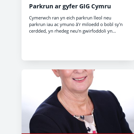
Parkrun ar gyfer GIG Cymru
Cymerwch ran yn eich parkrun lleol neu
parkrun iau ac ymuno â'r miloedd o bobl sy'n
cerdded, yn rhedeg neu'n gwirfoddoli yn
'parkrun ar gyfer y GIG' i ddathlu GIG75.