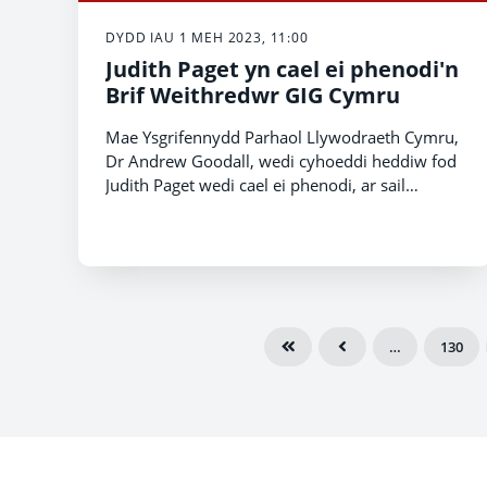
DYDD IAU 1 MEH 2023, 11:00
Judith Paget yn cael ei phenodi'n
Brif Weithredwr GIG Cymru
Mae Ysgrifennydd Parhaol Llywodraeth Cymru,
Dr Andrew Goodall, wedi cyhoeddi heddiw fod
Judith Paget wedi cael ei phenodi, ar sail
barhaol, yn Gyfarwyddwr Cyffredinol
Gwasanaethau Iechyd a Chymdeithasol a Phrif
Weithredwr GIG Cymru.
…
130