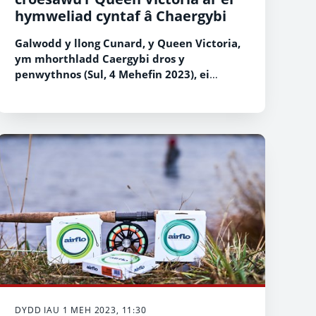
hymweliad cyntaf â Chaergybi
Galwodd y llong Cunard, y Queen Victoria,
ym mhorthladd Caergybi dros y
penwythnos (Sul, 4 Mehefin 2023), ei
hymweliad cyntaf â Chymru.
DYDD IAU 1 MEH 2023, 11:30