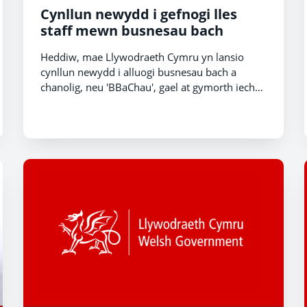
Cynllun newydd i gefnogi lles
staff mewn busnesau bach
Heddiw, mae Llywodraeth Cymru yn lansio
cynllun newydd i alluogi busnesau bach a
chanolig, neu 'BBaChau', gael at gymorth iechyd
a lles.