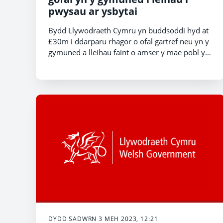
pwysau ar ysbytai
Bydd Llywodraeth Cymru yn buddsoddi hyd at
£30m i ddarparu rhagor o ofal gartref neu yn y
gymuned a lleihau faint o amser y mae pobl yn
ei dreulio yn yr ysbyty.
DYDD SADWRN 3 MEH 2023, 12:21