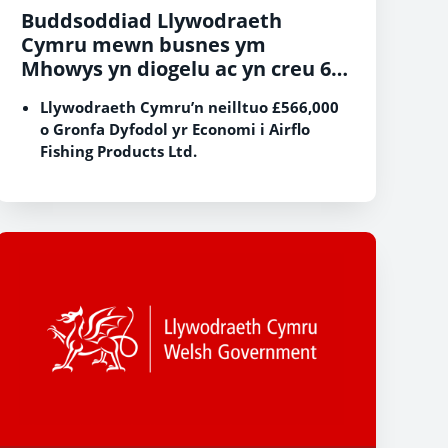
Buddsoddiad Llywodraeth
Cymru mewn busnes ym
Mhowys yn diogelu ac yn creu 65
o swyddi
Llywodraeth Cymru’n neilltuo £566,000
o Gronfa Dyfodol yr Economi i Airflo
Fishing Products Ltd.
Y cwmni o Aberhonddu yw prif
gynhyrchydd y diwydiant o leiniau
pysgota arbenigol di-PVC
Mae’r buddsoddiad yn diogelu 44 ac yn
creu 21 o swyddi, gan baratoi’r ffordd ar
gyfer allforio pedair gwaith yn fwy o
gynnyrch i Ogledd America