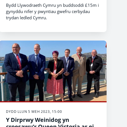
Bydd Llywodraeth Cymru yn buddsoddi £15m i
gynyddu nifer y pwyntiau gwefru cerbydau
trydan ledled Cymru.
DYDD LLUN 5 MEH 2023, 15:00
Y Dirprwy Weinidog yn
croesawu’r Queen Victoria ar ei