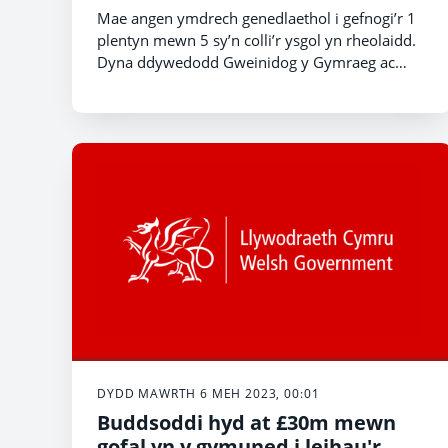
dilyn y pandemig, meddai’r
Mae angen ymdrech genedlaethol i gefnogi’r 1
Gweinidog Addysg
plentyn mewn 5 sy’n colli’r ysgol yn rheolaidd.
Dyna ddywedodd Gweinidog y Gymraeg ac
Addysg, Jeremy Miles heddiw.
DYDD MAWRTH 6 MEH 2023, 00:01
Buddsoddi hyd at £30m mewn
gofal yn y gymuned i leihau'r