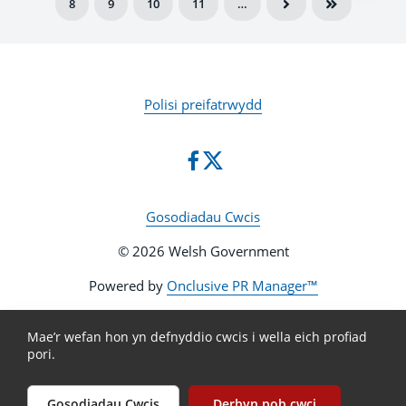
8
9
10
11
…
Polisi preifatrwydd
Gosodiadau Cwcis
© 2026 Welsh Government
Powered by
Onclusive PR Manager™
Mae’r wefan hon yn defnyddio cwcis i wella eich profiad
pori.
Gosodiadau Cwcis
Derbyn pob cwci