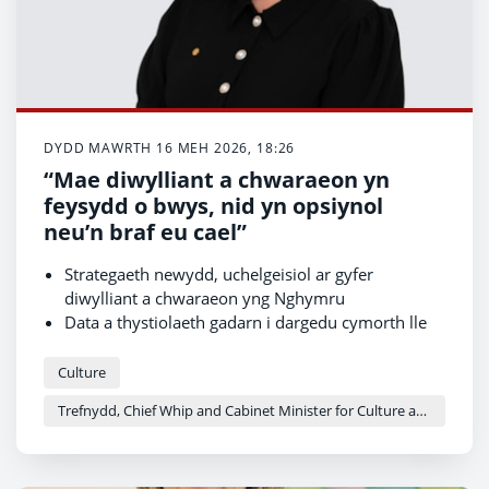
DYDD MAWRTH 16 MEH 2026, 18:26
“Mae diwylliant a chwaraeon yn
feysydd o bwys, nid yn opsiynol
neu’n braf eu cael”
Strategaeth newydd, uchelgeisiol ar gyfer
diwylliant a chwaraeon yng Nghymru
Data a thystiolaeth gadarn i dargedu cymorth lle
mae'r effaith fwyaf
Cydnabod manteision iechyd a lles ataliol y
Culture
celfyddydau, diwylliant a chwaraeon
Trefnydd, Chief Whip and Cabinet Minister for Culture and Sport - Heledd Fychan