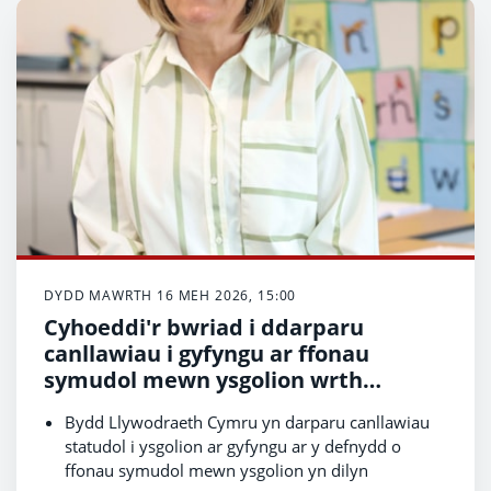
DYDD MAWRTH 16 MEH 2026, 15:00
Cyhoeddi'r bwriad i ddarparu
canllawiau i gyfyngu ar ffonau
symudol mewn ysgolion wrth
amlinellu blaenoriaethau addysg
Bydd Llywodraeth Cymru yn darparu canllawiau
statudol i ysgolion ar gyfyngu ar y defnydd o
ffonau symudol mewn ysgolion yn dilyn