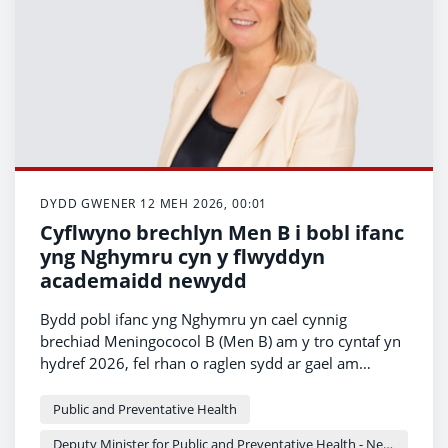
DYDD GWENER 12 MEH 2026, 00:01
Cyflwyno brechlyn Men B i bobl ifanc
yng Nghymru cyn y flwyddyn
academaidd newydd
Bydd pobl ifanc yng Nghymru yn cael cynnig
brechiad Meningococol B (Men B) am y tro cyntaf yn
hydref 2026, fel rhan o raglen sydd ar gael am
gyfnod cyfyngedig o amser.
Public and Preventative Health
Deputy Minister for Public and Preventative Health - Nerys Evans