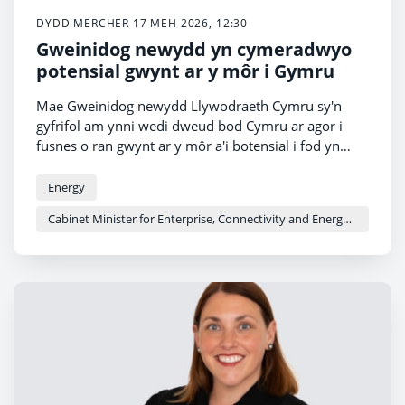
DYDD MERCHER 17 MEH 2026, 12:30
Gweinidog newydd yn cymeradwyo
potensial gwynt ar y môr i Gymru
Mae Gweinidog newydd Llywodraeth Cymru sy'n
gyfrifol am ynni wedi dweud bod Cymru ar agor i
fusnes o ran gwynt ar y môr a'i botensial i fod yn
gatalydd ar gyfer twf economaidd a ffyniant.
Energy
Cabinet Minister for Enterprise, Connectivity and Energy - Adam Price