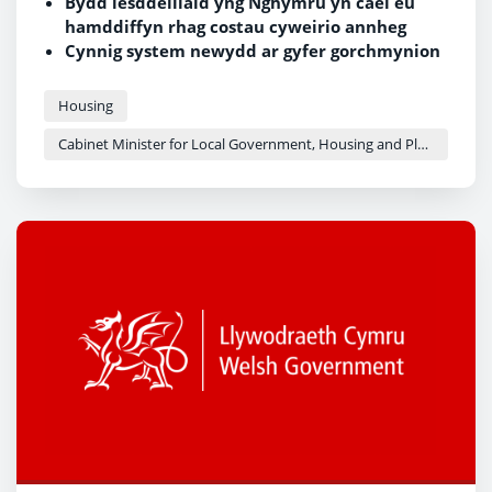
Bydd lesddeiliaid yng Nghymru yn cael eu
hamddiffyn rhag costau cyweirio annheg
Cynnig system newydd ar gyfer gorchmynion
cyweirio yn seiliedig ar dribiwnlys mewn
adeiladau preswyl
Housing
Daw'r ymgynghoriad wedi i Ddeddf
Cabinet Minister for Local Government, Housing and Planning - Siân Gwenllian
Diogelwch Adeiladau (Cymru) 2026 gael ei
phasio'n unfrydol gan y Senedd