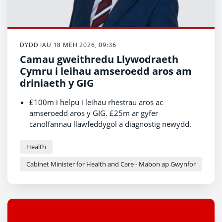
DYDD IAU 18 MEH 2026, 09:36
Camau gweithredu Llywodraeth
Cymru i leihau amseroedd aros am
driniaeth y GIG
£100m i helpu i leihau rhestrau aros ac
amseroedd aros y GIG. £25m ar gyfer
canolfannau llawfeddygol a diagnostig newydd.
£20m ar gyfer gwaith cynnal a chadw hanfodol ar
draws ystad y GIG.
Health
Mae ffigurau newydd yn dangos bod y rhestrau
Cabinet Minister for Health and Care - Mabon ap Gwynfor
aros a'r amseroedd aros wedi cynyddu ym mis
Ebrill, cyn i Lywodraeth newydd Cymru gael ei
rhoi ar waith. Dywed y Gweinidog Iechyd bod
cynlluniau i gyflawni gostyngiadau parhaol.
Mae angen newid y ffordd mae'r GIG yn gweithio -