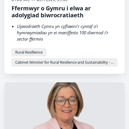
Ffermwyr o Gymru i elwa ar
adolygiad biwrocratiaeth
Llywodraeth Cymru yn cyflawni'r cyntaf o'i
hymrwymiadau yn ei maniffesto 100 diwrnod i'r
sector ffermio
Lansio adolygiad annibynnol i archwilio'r baich
biwrocrataidd ar fusnesau fferm Cymru.
Rural Resillience
Penodi’r ffermwr profiadol a chyn-Lywydd NFU
Cabinet Minister for Rural Resilience and Sustainability - Llyr Gruffydd
Cymru, John Davies, i arwain y gwaith