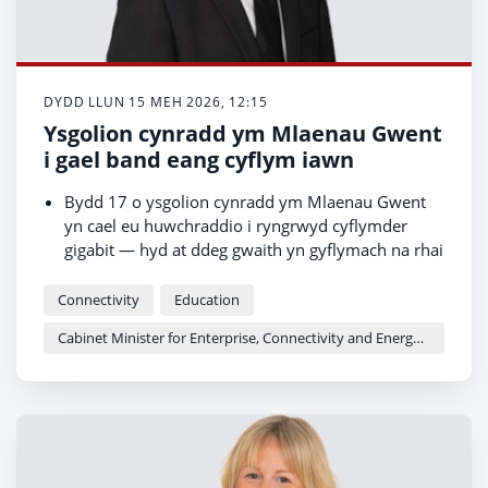
DYDD LLUN 15 MEH 2026, 12:15
Ysgolion cynradd ym Mlaenau Gwent
i gael band eang cyflym iawn
Bydd 17 o ysgolion cynradd ym Mlaenau Gwent
yn cael eu huwchraddio i ryngrwyd cyflymder
gigabit — hyd at ddeg gwaith yn gyflymach na rhai
o'r cysylltiadau presennol
Bydd yr uwchraddiad yn trawsnewid sut mae
Connectivity
Education
disgyblion yn dysgu, gan alluogi fideo, offer
Cabinet Minister for Enterprise, Connectivity and Energy - Adam Price
cwmwl ac adnoddau digidol o ansawdd uchel yn
ddi-dor
Bydd y prosiect, a gefnogir gan raglen Y Cymoedd
Technoleg Llywodraeth Cymru, yn cael ei gwblhau
mewn pryd ar gyfer y flwyddyn ysgol newydd