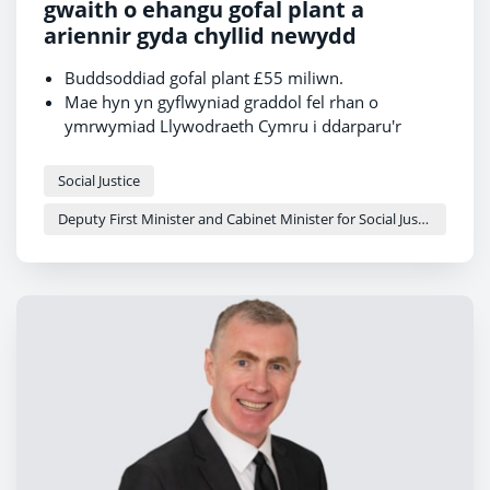
gwaith o ehangu gofal plant a
ariennir gyda chyllid newydd
Buddsoddiad gofal plant £55 miliwn.
Mae hyn yn gyflwyniad graddol fel rhan o
ymrwymiad Llywodraeth Cymru i ddarparu'r
cynnig gofal plant mwyaf hael yn unrhyw le yn y
DU.
Mae Wrecsam wedi ymuno ag Abertawe, Merthyr
Social Justice
Tudful a Chasnewydd i ehangu'r cynnig i bob
Deputy First Minister and Cabinet Minister for Social Justice and Equality - Sioned Williams
plentyn dwy oed yn eu hardaloedd.