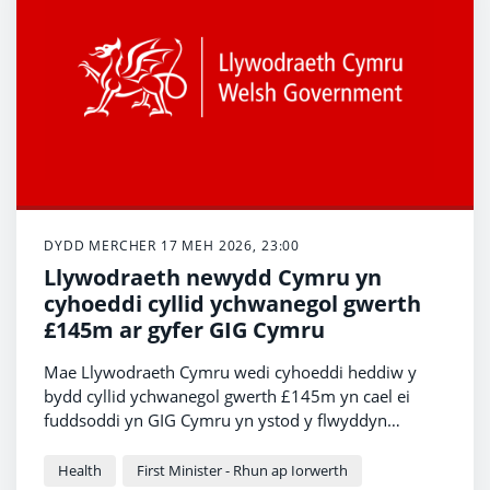
gwneud yn siŵr bod cleifion yn symud drwy'r
system yn fwy llyfn, o'u hatgyfeiriad cyntaf yr holl
ffordd i'w triniaeth.
DYDD MERCHER 17 MEH 2026, 23:00
Llywodraeth newydd Cymru yn
cyhoeddi cyllid ychwanegol gwerth
£145m ar gyfer GIG Cymru
Mae Llywodraeth Cymru wedi cyhoeddi heddiw y
bydd cyllid ychwanegol gwerth £145m yn cael ei
fuddsoddi yn GIG Cymru yn ystod y flwyddyn
ariannol hon.
Health
First Minister - Rhun ap Iorwerth