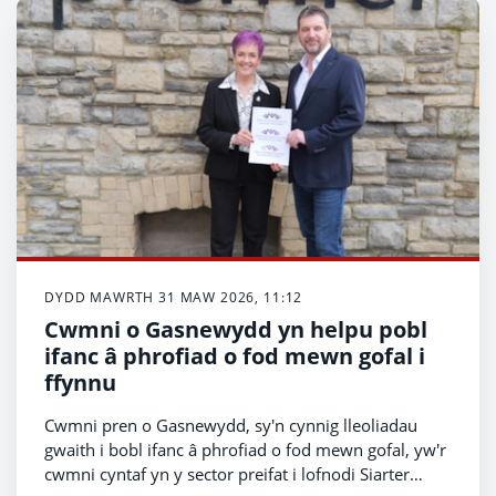
DYDD MAWRTH 31 MAW 2026, 11:12
Cwmni o Gasnewydd yn helpu pobl
ifanc â phrofiad o fod mewn gofal i
ffynnu
Cwmni pren o Gasnewydd, sy'n cynnig lleoliadau
gwaith i bobl ifanc â phrofiad o fod mewn gofal, yw'r
cwmni cyntaf yn y sector preifat i lofnodi Siarter