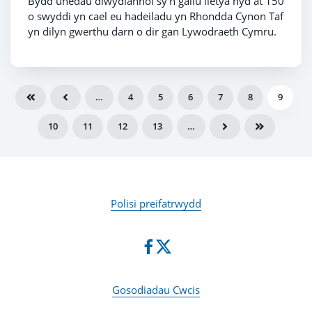
Bydd unedau diwydiannol sy'n gallu lletya hyd at 150
o swyddi yn cael eu hadeiladu yn Rhondda Cynon Taf
yn dilyn gwerthu darn o dir gan Lywodraeth Cymru.
…
4
5
6
7
8
9
10
11
12
13
…
Polisi preifatrwydd
Gosodiadau Cwcis