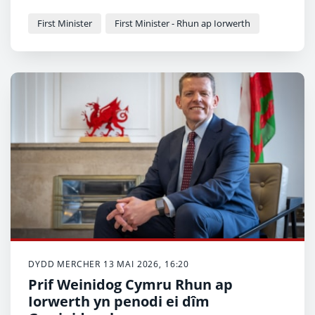
agored a gweithredu ar flaenoriaethau pobl ledled
Cymru.
First Minister
First Minister - Rhun ap Iorwerth
DYDD MERCHER 13 MAI 2026, 16:20
Prif Weinidog Cymru Rhun ap
Iorwerth yn penodi ei dîm