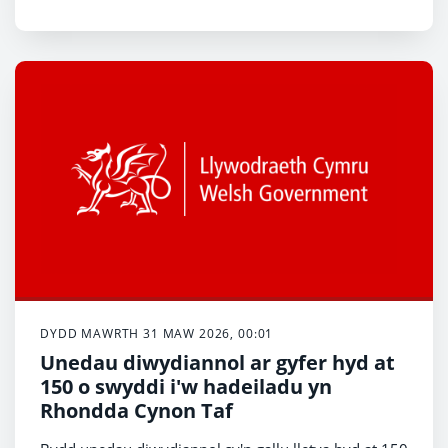
Rhianta Corfforaethol Llywodraeth Cymru.
DYDD MAWRTH 31 MAW 2026, 00:01
Unedau diwydiannol ar gyfer hyd at
150 o swyddi i'w hadeiladu yn
Rhondda Cynon Taf