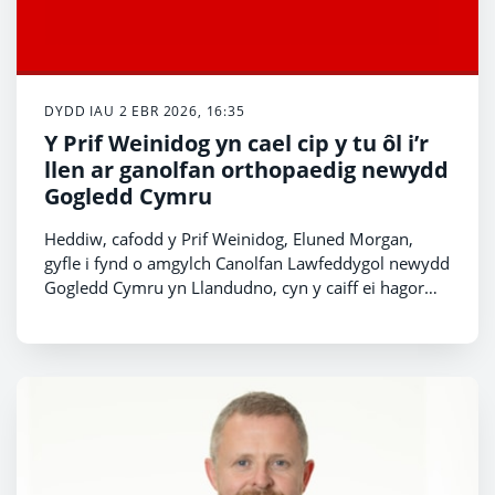
DYDD IAU 2 EBR 2026, 16:35
Y Prif Weinidog yn cael cip y tu ôl i’r
llen ar ganolfan orthopaedig newydd
Gogledd Cymru
Heddiw, cafodd y Prif Weinidog, Eluned Morgan,
gyfle i fynd o amgylch Canolfan Lawfeddygol newydd
Gogledd Cymru yn Llandudno, cyn y caiff ei hagor
ym mis Mai.