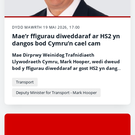
DYDD MAWRTH 19 MAI 2026, 17:00
Mae’r ffigurau diweddaraf ar HS2 yn
dangos bod Cymru’n cael cam
Mae Dirprwy Weinidog Trafnidiaeth
Llywodraeth Cymru, Mark Hooper, wedi dweud
bod y ffigurau diweddaraf ar gost HS2 yn dangos
yn glir fod Cymru’n cael cam gan Lywodraeth y
DU.
Transport
Deputy Minister for Transport - Mark Hooper