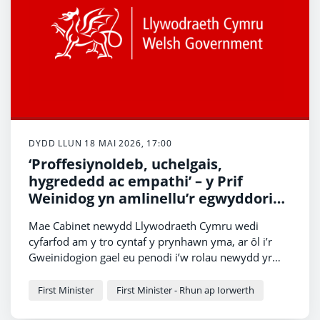
DYDD LLUN 18 MAI 2026, 17:00
‘Proffesiynoldeb, uchelgais,
hygrededd ac empathi’ – y Prif
Weinidog yn amlinellu’r egwyddorion
yng nghyfarfod cyntaf y Cabinet
Mae Cabinet newydd Llywodraeth Cymru wedi
cyfarfod am y tro cyntaf y prynhawn yma, ar ôl i’r
Gweinidogion gael eu penodi i’w rolau newydd yr
wythnos diwethaf.
First Minister
First Minister - Rhun ap Iorwerth