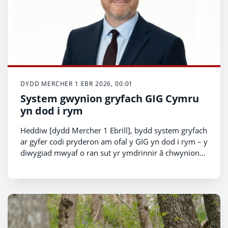
DYDD MERCHER 1 EBR 2026, 00:01
System gwynion gryfach GIG Cymru
yn dod i rym
Heddiw [dydd Mercher 1 Ebrill], bydd system gryfach
ar gyfer codi pryderon am ofal y GIG yn dod i rym – y
diwygiad mwyaf o ran sut yr ymdrinnir â chwynion
mewn bron i 15 mlynedd.