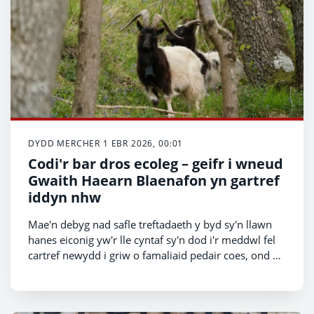
DYDD MERCHER 1 EBR 2026, 00:01
Codi'r bar dros ecoleg – geifr i wneud
Gwaith Haearn Blaenafon yn gartref
iddyn nhw
Mae'n debyg nad safle treftadaeth y byd sy'n llawn
hanes eiconig yw'r lle cyntaf sy'n dod i'r meddwl fel
cartref newydd i griw o famaliaid pedair coes, ond yn
fuan dyna lle bydd 18 gafr yn byw.