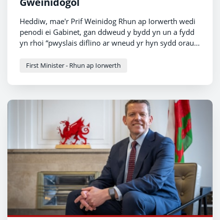
Gweinidogol
Heddiw, mae'r Prif Weinidog Rhun ap Iorwerth wedi
penodi ei Gabinet, gan ddweud y bydd yn un a fydd
yn rhoi “pwyslais diflino ar wneud yr hyn sydd orau i
Gymru”.
First Minister - Rhun ap Iorwerth